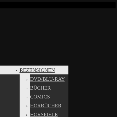
REZENSIONEN
DVD/BLU-RAY
BÜCHER
COMICS
HÖRBÜCHER
HÖRSPIELE