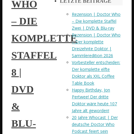
LETZTE BEITRÄGE
WHO
Rezension | Doctor Who
– DIE
– Die komplette Staffel
Zwei | DVD & Blu-ray
Rezension | Doctor Who
KOMPLETTE
– Der komplette
Dreizehnte Doktor |
STAFFEL
Sammleredition 2026
Vorbesteller entscheiden:
Der komplette elfte
8 |
Doktor als XXL Coffee
Table Book
DVD
Happy Birthday, Jon
Pertwee! Der dritte
&
Doktor wäre heute 107
Jahre alt geworden!
20 Jahre Whocast | Der
BLU-
deutsche Doctor Who
Podcast feiert sein