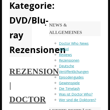
Kategorie:
DVD/Blu-
NEWS &
ray
ALLGEMEINES
Doctor Who News
Rezensionen
Artikel
Reviews
Rezensionen
Deutsche
REZENSION
Veröffentlichungen
Episodenguides
Gewinnspiele
|
Die Timelash
Was ist Doctor Who?
DOCTOR
Wer sind die Doktoren?