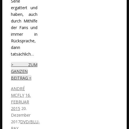
Serie
ergattert und
haben, auch
durch Mithilfe
der Fans und
immer in
Rücksprache,
dann
tatsächlich…
> ZUM
GANZEN
BEITRAG <
ANDRÉ
MCFLY
16.
FEBRUAR
2015
20.
Dezember
2017
DVD/BLU-
RAY