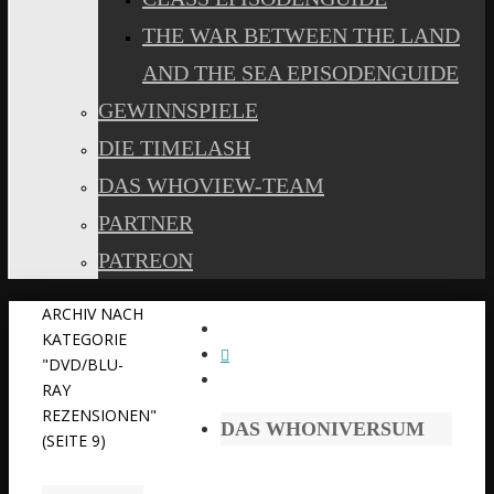
THE WAR BETWEEN THE LAND
AND THE SEA EPISODENGUIDE
GEWINNSPIELE
DIE TIMELASH
DAS WHOVIEW-TEAM
PARTNER
PATREON
START
ARCHIV NACH
KATEGORIE
"DVD/BLU-
RAY
REZENSIONEN"
DAS WHONIVERSUM
(SEITE 9)