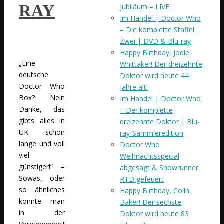
RAY
Jubiläum – LIVE
Im Handel | Doctor Who
– Die komplette Staffel
Zwei | DVD & Blu-ray
Happy Birthday, Jodie
„Eine
Whittaker! Der dreizehnte
deutsche
Doktor wird heute 44
Doctor Who
Jahre alt!
Box? Nein
Im Handel | Doctor Who
Danke, das
– Der komplette
gibts alles in
dreizehnte Doktor | Blu-
UK schon
ray-Sammleredition
lange und voll
Doctor Who
viel
Weihnachtsspecial
günstiger!“ –
abgesagt & Showrunner
Sowas, oder
RTD gefeuert
so ähnliches
Happy Birthday, Colin
konnte man
Baker! Der sechste
in der
Doktor wird heute 83