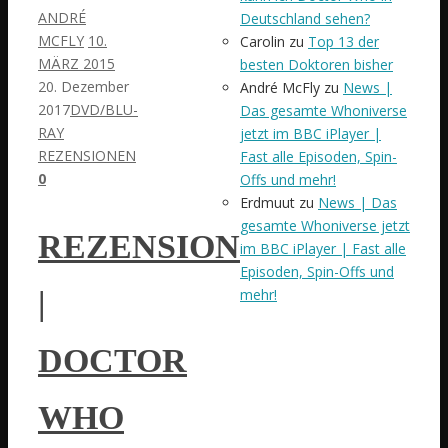
ANDRÉ
Deutschland sehen?
MCFLY
10.
Carolin
zu
Top 13 der
MÄRZ 2015
besten Doktoren bisher
20. Dezember
André McFly
zu
News |
2017
DVD/BLU-
Das gesamte Whoniverse
RAY
jetzt im BBC iPlayer |
REZENSIONEN
Fast alle Episoden, Spin-
0
Offs und mehr!
Erdmuut
zu
News | Das
gesamte Whoniverse jetzt
REZENSION
im BBC iPlayer | Fast alle
Episoden, Spin-Offs und
mehr!
|
DOCTOR
WHO