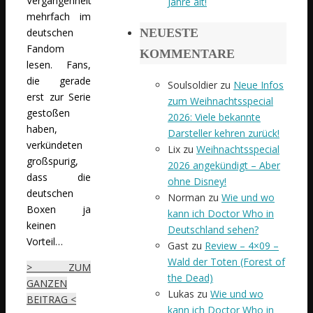
Vergangenheit
Jahre alt!
mehrfach im
deutschen
NEUESTE
Fandom
KOMMENTARE
lesen. Fans,
die gerade
Soulsoldier
zu
Neue Infos
erst zur Serie
zum Weihnachtsspecial
gestoßen
2026: Viele bekannte
haben,
Darsteller kehren zurück!
verkündeten
Lix
zu
Weihnachtsspecial
großspurig,
2026 angekündigt – Aber
dass die
ohne Disney!
deutschen
Norman
zu
Wie und wo
Boxen ja
kann ich Doctor Who in
keinen
Deutschland sehen?
Vorteil…
Gast
zu
Review – 4×09 –
Wald der Toten (Forest of
> ZUM
the Dead)
GANZEN
Lukas
zu
Wie und wo
BEITRAG <
kann ich Doctor Who in