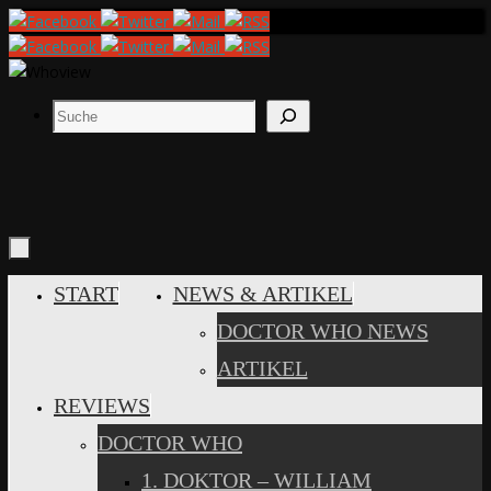
Zum
Inhalt
springen
Suchen
ZUM
START
NEWS & ARTIKEL
INHALT
DOCTOR WHO NEWS
SPRINGEN
ARTIKEL
REVIEWS
DOCTOR WHO
1. DOKTOR – WILLIAM