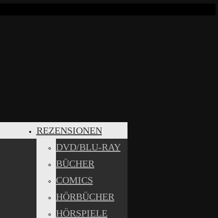
REZENSIONEN
DVD/BLU-RAY
BÜCHER
COMICS
HÖRBÜCHER
HÖRSPIELE