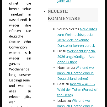
Jahre alt!
öffnet die
bereits siebte
NEUESTE
TimeLash in
KOMMENTARE
Kassel endlich
wieder ihre
Soulsoldier
zu
Neue Infos
Pforten! Die
zum Weihnachtsspecial
deutsche
2026: Viele bekannte
Doctor Who
Darsteller kehren zurück!
Convention
Lix
zu
Weihnachtsspecial
widmet sich
2026 angekündigt – Aber
wieder ein
ohne Disney!
ganzes
Norman
zu
Wie und wo
Wochenende
kann ich Doctor Who in
lang unserer
Deutschland sehen?
Lieblingsserie
Gast
zu
Review – 4×09 –
und was es
Wald der Toten (Forest of
alles zu
the Dead)
erleben gibt,
Lukas
zu
Wie und wo
wer
kann ich Doctor Who in