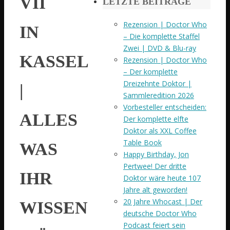
VII
LETZTE BEITRÄGE
Rezension | Doctor Who
IN
– Die komplette Staffel
Zwei | DVD & Blu-ray
KASSEL
Rezension | Doctor Who
– Der komplette
Dreizehnte Doktor |
|
Sammleredition 2026
Vorbesteller entscheiden:
ALLES
Der komplette elfte
Doktor als XXL Coffee
Table Book
WAS
Happy Birthday, Jon
Pertwee! Der dritte
IHR
Doktor wäre heute 107
Jahre alt geworden!
20 Jahre Whocast | Der
WISSEN
deutsche Doctor Who
Podcast feiert sein