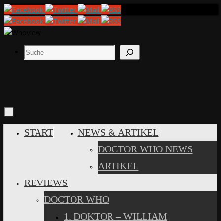
Zum
Inhalt
springen
Suchen
ZUM
START
NEWS & ARTIKEL
INHALT
DOCTOR WHO NEWS
SPRINGEN
ARTIKEL
REVIEWS
DOCTOR WHO
1. DOKTOR – WILLIAM