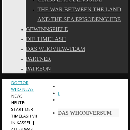
THE WAR BETWEEN THE LAND
AND THE SEA EPISODENGUIDE
GEWINNSPIELE
DIE TIMELASH
DAS WHOVIEW-TEAM
PARTNER
PATREON
START
DOCTOR
WHO NEWS
NEWS |
HEUTE:
START DER
DAS WHONIVERSUM
TIMELASH VII
IN KASSEL |
ALLES WAS