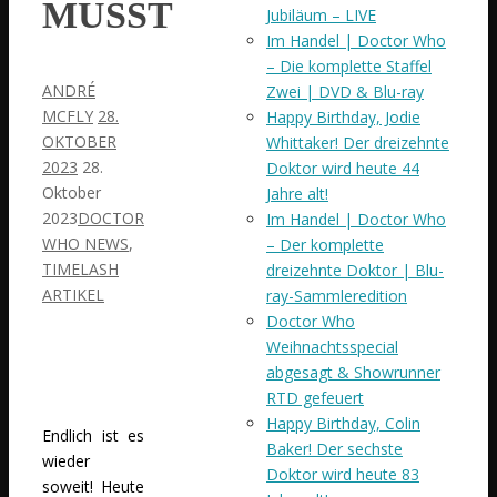
MÜSST
Jubiläum – LIVE
Im Handel | Doctor Who
– Die komplette Staffel
ANDRÉ
Zwei | DVD & Blu-ray
MCFLY
28.
Happy Birthday, Jodie
OKTOBER
Whittaker! Der dreizehnte
2023
28.
Doktor wird heute 44
Oktober
Jahre alt!
2023
DOCTOR
Im Handel | Doctor Who
WHO NEWS
,
– Der komplette
TIMELASH
dreizehnte Doktor | Blu-
ARTIKEL
ray-Sammleredition
Doctor Who
Weihnachtsspecial
abgesagt & Showrunner
RTD gefeuert
Happy Birthday, Colin
Endlich ist es
Baker! Der sechste
wieder
Doktor wird heute 83
soweit! Heute