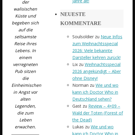
Jahre alt!
der
walisischen
NEUESTE
Küste und
begeben sich
KOMMENTARE
auf die
seltsamste
Soulsoldier
zu
Neue Infos
Reise ihres
zum Weihnachtsspecial
Lebens. In
2026: Viele bekannte
einem
Darsteller kehren zurück!
verregneten
Lix
zu
Weihnachtsspecial
Pub sitzen
2026 angekündigt – Aber
die
ohne Disney!
Einheimischen
Norman
zu
Wie und wo
in Angst vor
kann ich Doctor Who in
alten
Deutschland sehen?
Legenden,
Gast
zu
Review – 4×09 –
die zum
Wald der Toten (Forest of
Leben
the Dead)
erwachen.
Lukas
zu
Wie und wo
kann ich Doctor Who in