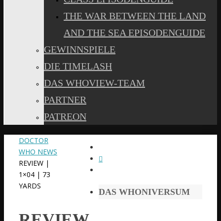
THE WAR BETWEEN THE LAND
AND THE SEA EPISODENGUIDE
GEWINNSPIELE
DIE TIMELASH
DAS WHOVIEW-TEAM
PARTNER
PATREON
START
DOCTOR
WHO NEWS
REVIEW |
1×04 | 73
YARDS
DAS WHONIVERSUM
REVIEW