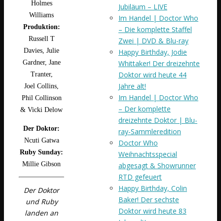
Holmes
Jubiläum – LIVE
Williams
Im Handel | Doctor Who
Produktion
:
– Die komplette Staffel
Russell T
Zwei | DVD & Blu-ray
Davies, Julie
Happy Birthday, Jodie
Gardner, Jane
Whittaker! Der dreizehnte
Doktor wird heute 44
Tranter,
Jahre alt!
Joel Collins,
Im Handel | Doctor Who
Phil Collinson
– Der komplette
& Vicki Delow
dreizehnte Doktor | Blu-
Der Doktor:
ray-Sammleredition
Ncuti Gatwa
Doctor Who
Ruby Sunday:
Weihnachtsspecial
Millie Gibson
abgesagt & Showrunner
RTD gefeuert
Happy Birthday, Colin
Der Doktor
Baker! Der sechste
und Ruby
Doktor wird heute 83
landen an