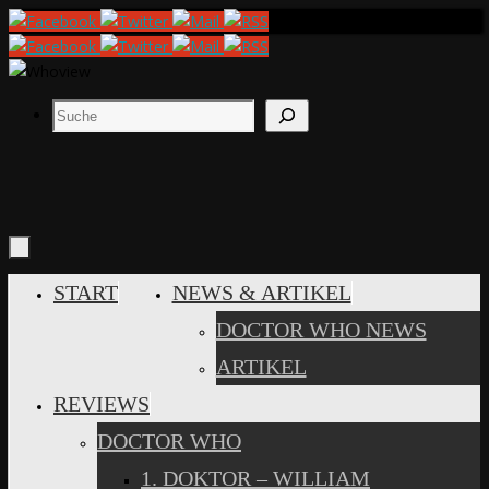
Zum
Inhalt
springen
Suchen
ZUM
START
NEWS & ARTIKEL
INHALT
DOCTOR WHO NEWS
SPRINGEN
ARTIKEL
REVIEWS
DOCTOR WHO
1. DOKTOR – WILLIAM