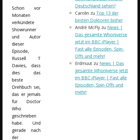
Deutschland sehen?
Schon vor
Carolin
zu
Top 13 der
Monaten
besten Doktoren bisher
verkündete
André McFly
zu
News |
Showrunner
Das gesamte Whoniverse
und Autor
jetzt im BBC iPlayer |
dieser
Fast alle Episoden, Spin-
Episode,
Offs und mehr!
Russell T
Erdmuut
zu
News | Das
Davies, dass
gesamte Whoniverse jetzt
dies das
im BBC iPlayer | Fast alle
beste
Episoden, Spin-Offs und
Drehbuch sei,
mehr!
das er jemals
für Doctor
Who
geschrieben
habe. Und
gerade nach
der