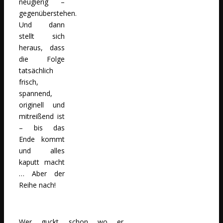
neugierig –
gegenüberstehen.
Und dann
stellt sich
heraus, dass
die Folge
tatsächlich
frisch,
spannend,
originell und
mitreißend ist
– bis das
Ende kommt
und alles
kaputt macht
… Aber der
Reihe nach!
Wer guckt schon wo er