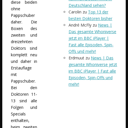
diese beiden
Deutschland sehen?
ohne
Carolin
zu
Top 13 der
Pappschuber
besten Doktoren bisher
daher. Die
André McFly
zu
News |
Boxen des
Das gesamte Whoniverse
zweiten und
jetzt im BBC iPlayer |
dreizehnten
Fast alle Episoden, Spin-
Doktors sind
Offs und mehr!
komplett neu
Erdmuut
zu
News | Das
und daher in
gesamte Whoniverse jetzt
Erstauflage
im BBC iPlayer | Fast alle
mit
Episoden, Spin-Offs und
Pappschuber.
mehr!
Bei den
Doktoren 11-
13 sind alle
Folgen und
Specials
enthalten,
beim zweiten