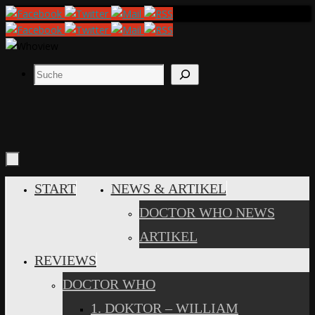
Zum
Inhalt
springen
Suchen
ZUM
START
NEWS & ARTIKEL
INHALT
DOCTOR WHO NEWS
SPRINGEN
ARTIKEL
REVIEWS
DOCTOR WHO
1. DOKTOR – WILLIAM