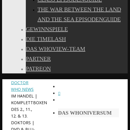
THE WAR BETWEEN THE LAND
AND THE SEA EPISODENGUIDE
GEWINNSPIELE
DIE TIMELASH
DAS WHOVIEW-TEAM
PARTNER
PATREON
START
DOCTOR
WHO NEWS
IM HANDEL |
KOMPLETTBOXEN
DES 2., 11.,
DAS WHONIVERSUM
12. & 13.
DOKTORS |
DVD & BLU-