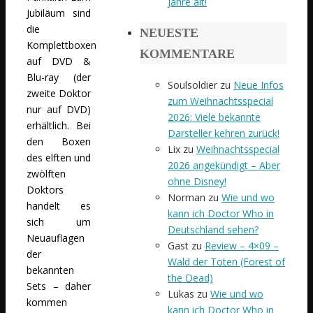
Jahre alt!
Jubiläum sind
die
NEUESTE
Komplettboxen
KOMMENTARE
auf DVD &
Blu-ray (der
Soulsoldier
zu
Neue Infos
zweite Doktor
zum Weihnachtsspecial
nur auf DVD)
2026: Viele bekannte
erhältlich. Bei
Darsteller kehren zurück!
den Boxen
Lix
zu
Weihnachtsspecial
des elften und
2026 angekündigt – Aber
zwölften
ohne Disney!
Doktors
Norman
zu
Wie und wo
handelt es
kann ich Doctor Who in
sich um
Deutschland sehen?
Neuauflagen
Gast
zu
Review – 4×09 –
der
Wald der Toten (Forest of
bekannten
the Dead)
Sets – daher
Lukas
zu
Wie und wo
kommen
kann ich Doctor Who in