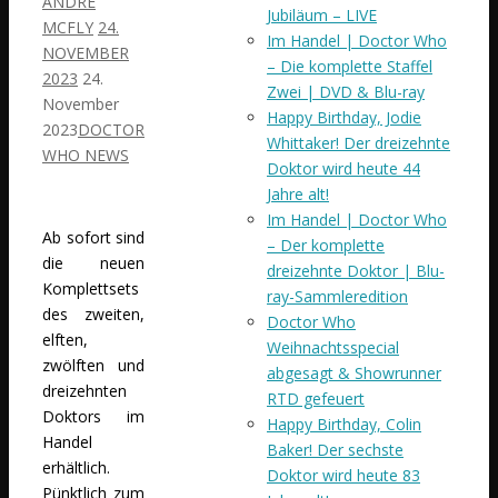
ANDRÉ
Jubiläum – LIVE
MCFLY
24.
Im Handel | Doctor Who
NOVEMBER
– Die komplette Staffel
2023
24.
Zwei | DVD & Blu-ray
November
Happy Birthday, Jodie
2023
DOCTOR
Whittaker! Der dreizehnte
WHO NEWS
Doktor wird heute 44
Jahre alt!
Im Handel | Doctor Who
Ab sofort sind
– Der komplette
die neuen
dreizehnte Doktor | Blu-
Komplettsets
ray-Sammleredition
des zweiten,
Doctor Who
elften,
Weihnachtsspecial
zwölften und
abgesagt & Showrunner
dreizehnten
RTD gefeuert
Doktors im
Happy Birthday, Colin
Handel
Baker! Der sechste
erhältlich.
Doktor wird heute 83
Pünktlich zum