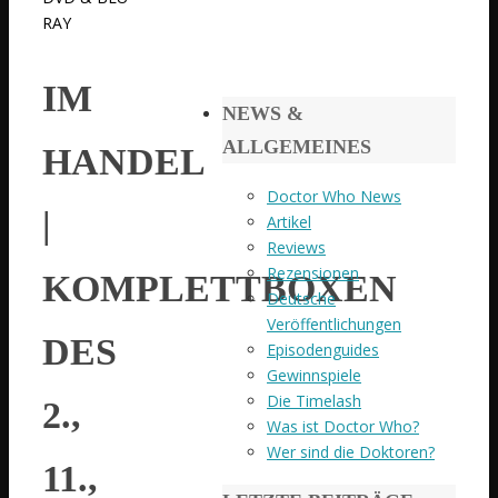
RAY
IM
NEWS &
ALLGEMEINES
HANDEL
Doctor Who News
|
Artikel
Reviews
Rezensionen
KOMPLETTBOXEN
Deutsche
Veröffentlichungen
DES
Episodenguides
Gewinnspiele
Die Timelash
2.,
Was ist Doctor Who?
Wer sind die Doktoren?
11.,