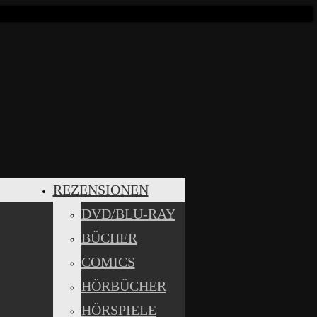
REZENSIONEN
DVD/BLU-RAY
BÜCHER
COMICS
HÖRBÜCHER
HÖRSPIELE