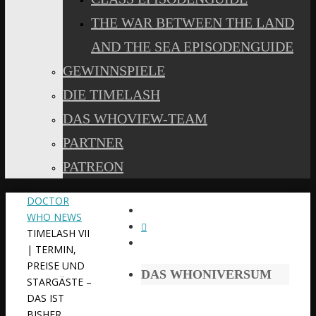
THE WAR BETWEEN THE LAND
AND THE SEA EPISODENGUIDE
GEWINNSPIELE
DIE TIMELASH
DAS WHOVIEW-TEAM
PARTNER
PATREON
START
DOCTOR
WHO NEWS
TIMELASH VII
| TERMIN,
PREISE UND
DAS WHONIVERSUM
STARGÄSTE –
DAS IST
BISHER