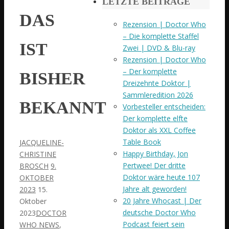
LETZTE BEITRÄGE
DAS
Rezension | Doctor Who
– Die komplette Staffel
IST
Zwei | DVD & Blu-ray
Rezension | Doctor Who
– Der komplette
BISHER
Dreizehnte Doktor |
Sammleredition 2026
BEKANNT
Vorbesteller entscheiden:
Der komplette elfte
Doktor als XXL Coffee
Table Book
JACQUELINE-
Happy Birthday, Jon
CHRISTINE
Pertwee! Der dritte
BROSCH
9.
Doktor wäre heute 107
OKTOBER
Jahre alt geworden!
2023
15.
20 Jahre Whocast | Der
Oktober
deutsche Doctor Who
2023
DOCTOR
Podcast feiert sein
WHO NEWS
,