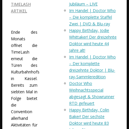
Jubiläum – LIVE
TIMELASH
Im Handel | Doctor Who
ARTIKEL
– Die komplette Staffel
Zwei | DVD & Blu-ray
Happy Birthday, Jodie
Ende des
Whittaker! Der dreizehnte
Monats
Doktor wird heute 44
öffnet die
Jahre alt!
TimeLash
Im Handel | Doctor Who
erneut die
– Der komplette
Türen des
dreizehnte Doktor | Blu-
Kulturbahnhofs
ray-Sammleredition
in Kassel.
Doctor Who
Bereits zum
Weihnachtsspecial
siebten Mal in
abgesagt & Showrunner
Folge bietet
RTD gefeuert
die
Happy Birthday, Colin
Convention
Baker! Der sechste
allerhand
Doktor wird heute 83
Aktivitäten für