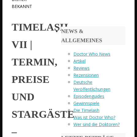
BEKANNT
TIMELASH
NEWS &
ALLGEMEINES
VII |
Doctor Who News
TERMIN,
Artikel
Reviews
Rezensionen
PREISE
Deutsche
Veröffentlichungen
UND
Episodenguides
Gewinnspiele
Die Timelash
STARGÄSTE
Was ist Doctor Who?
Wer sind die Doktoren?
–