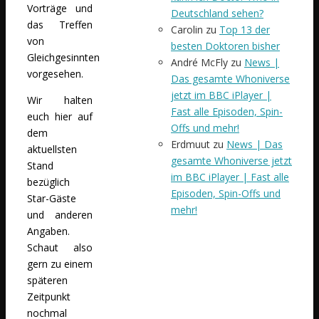
Vorträge und
Deutschland sehen?
das Treffen
Carolin
zu
Top 13 der
von
besten Doktoren bisher
Gleichgesinnten
André McFly
zu
News |
vorgesehen.
Das gesamte Whoniverse
jetzt im BBC iPlayer |
Wir halten
Fast alle Episoden, Spin-
euch hier auf
Offs und mehr!
dem
Erdmuut
zu
News | Das
aktuellsten
gesamte Whoniverse jetzt
Stand
im BBC iPlayer | Fast alle
bezüglich
Episoden, Spin-Offs und
Star-Gäste
mehr!
und anderen
Angaben.
Schaut also
gern zu einem
späteren
Zeitpunkt
nochmal