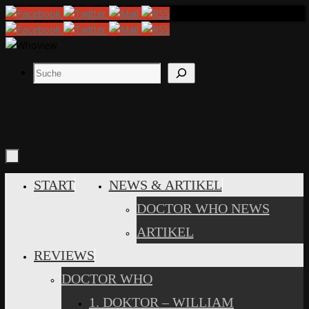
Zum
Inhalt
springen
Suchen
ZUM
START
NEWS & ARTIKEL
INHALT
DOCTOR WHO NEWS
SPRINGEN
ARTIKEL
REVIEWS
DOCTOR WHO
1. DOKTOR – WILLIAM