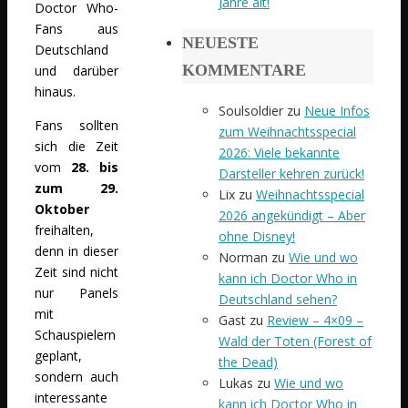
Jahre alt!
Doctor Who-
Fans aus
NEUESTE
Deutschland
KOMMENTARE
und darüber
hinaus.
Soulsoldier
zu
Neue Infos
Fans sollten
zum Weihnachtsspecial
sich die Zeit
2026: Viele bekannte
vom
28. bis
Darsteller kehren zurück!
zum 29.
Lix
zu
Weihnachtsspecial
Oktober
2026 angekündigt – Aber
freihalten,
ohne Disney!
denn in dieser
Norman
zu
Wie und wo
Zeit sind nicht
kann ich Doctor Who in
nur Panels
Deutschland sehen?
mit
Gast
zu
Review – 4×09 –
Schauspielern
Wald der Toten (Forest of
geplant,
the Dead)
sondern auch
Lukas
zu
Wie und wo
interessante
kann ich Doctor Who in