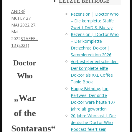
LETZTE BEITRÄGE
ANDRÉ
Rezension | Doctor Who
MCFLY
27.
– Die komplette Staffel
MAI 2022
27.
Zwei | DVD & Blu-ray
Mai
Rezension | Doctor Who
2022
STAFFEL
– Der komplette
13 (2021)
Dreizehnte Doktor |
Sammleredition 2026
Doctor
Vorbesteller entscheiden:
Der komplette elfte
Who
Doktor als XXL Coffee
Table Book
Happy Birthday, Jon
Pertwee! Der dritte
„War
Doktor wäre heute 107
Jahre alt geworden!
of the
20 Jahre Whocast | Der
deutsche Doctor Who
Sontarans“
Podcast feiert sein