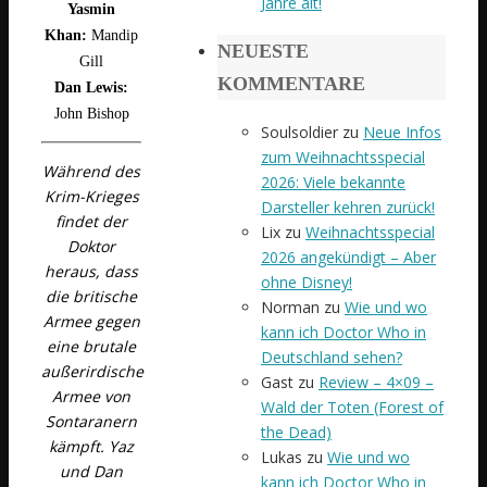
Jahre alt!
Yasmin
Khan:
Mandip
NEUESTE
Gill
KOMMENTARE
Dan Lewis:
John Bishop
Soulsoldier
zu
Neue Infos
zum Weihnachtsspecial
Während des
2026: Viele bekannte
Krim-Krieges
Darsteller kehren zurück!
findet der
Lix
zu
Weihnachtsspecial
Doktor
2026 angekündigt – Aber
heraus, dass
ohne Disney!
die britische
Norman
zu
Wie und wo
Armee gegen
kann ich Doctor Who in
eine brutale
Deutschland sehen?
außerirdische
Gast
zu
Review – 4×09 –
Armee von
Wald der Toten (Forest of
Sontaranern
the Dead)
kämpft. Yaz
Lukas
zu
Wie und wo
und Dan
kann ich Doctor Who in