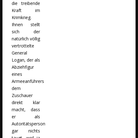
die treibende
Kraft im
Krimkrieg.
Ihnen stellt
sich der
natürlich völlig
vertrottelte
General
Logan, der als
Abziehfigur
eines
Armeeanführers
dem
Zuschauer
direkt klar
macht, dass
er als
Autoritätsperson
gar nichts
taugt, weil ja