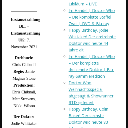
Jubiläum – LIVE
Im Handel | Doctor Who
– Die komplette Staffel
Erstausstrahlung
Zwei | DVD & Blu-ray
DE:
–
Happy Birthday, Jodie
Erstausstrahlung
Whittaker! Der dreizehnte
UK:
7.
Doktor wird heute 44
November 2021
Jahre alt!
Im Handel | Doctor Who
Drehbuch:
– Der komplette
Chris Chibnall
dreizehnte Doktor | Blu-
Regie
:
Jamie
ray-Sammleredition
Magnus Stone
Doctor Who
Produktion
:
Weihnachtsspecial
Chris Chibnall,
abgesagt & Showrunner
Matt Strevens,
RTD gefeuert
Nikki Wilson
Happy Birthday, Colin
Baker! Der sechste
Der Doktor:
Doktor wird heute 83
Jodie Whittaker