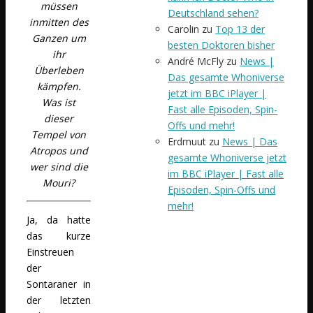
müssen
Deutschland sehen?
inmitten des
Carolin
zu
Top 13 der
Ganzen um
besten Doktoren bisher
ihr
André McFly
zu
News |
Überleben
Das gesamte Whoniverse
kämpfen.
jetzt im BBC iPlayer |
Was ist
Fast alle Episoden, Spin-
dieser
Offs und mehr!
Tempel von
Erdmuut
zu
News | Das
Atropos und
gesamte Whoniverse jetzt
wer sind die
im BBC iPlayer | Fast alle
Mouri?
Episoden, Spin-Offs und
mehr!
Ja, da hatte
das kurze
Einstreuen
der
Sontaraner in
der letzten