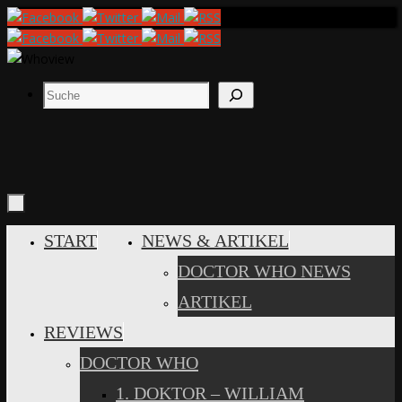
Zum
Inhalt
springen
Suchen
ZUM
START
NEWS & ARTIKEL
INHALT
DOCTOR WHO NEWS
SPRINGEN
ARTIKEL
REVIEWS
DOCTOR WHO
1. DOKTOR – WILLIAM