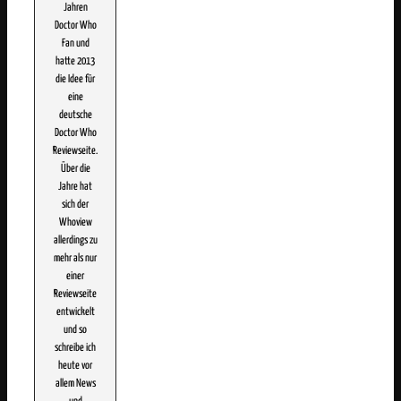
Jahren
Doctor Who
Fan und
hatte 2013
die Idee für
eine
deutsche
Doctor Who
Reviewseite.
Über die
Jahre hat
sich der
Whoview
allerdings zu
mehr als nur
einer
Reviewseite
entwickelt
und so
schreibe ich
heute vor
allem News