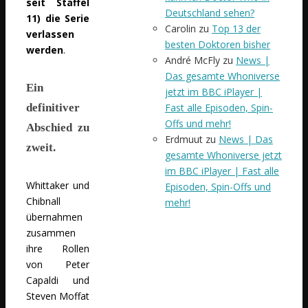
seit Staffel
Deutschland sehen?
11) die Serie
Carolin
zu
Top 13 der
verlassen
besten Doktoren bisher
werden
.
André McFly
zu
News |
Das gesamte Whoniverse
Ein
jetzt im BBC iPlayer |
Fast alle Episoden, Spin-
definitiver
Offs und mehr!
Abschied zu
Erdmuut
zu
News | Das
zweit.
gesamte Whoniverse jetzt
im BBC iPlayer | Fast alle
Whittaker und
Episoden, Spin-Offs und
Chibnall
mehr!
übernahmen
zusammen
ihre Rollen
von Peter
Capaldi und
Steven Moffat