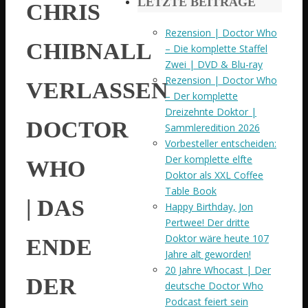
LETZTE BEITRÄGE
CHRIS
Rezension | Doctor Who
CHIBNALL
– Die komplette Staffel
Zwei | DVD & Blu-ray
Rezension | Doctor Who
VERLASSEN
– Der komplette
Dreizehnte Doktor |
DOCTOR
Sammleredition 2026
Vorbesteller entscheiden:
Der komplette elfte
WHO
Doktor als XXL Coffee
Table Book
| DAS
Happy Birthday, Jon
Pertwee! Der dritte
Doktor wäre heute 107
ENDE
Jahre alt geworden!
20 Jahre Whocast | Der
DER
deutsche Doctor Who
Podcast feiert sein