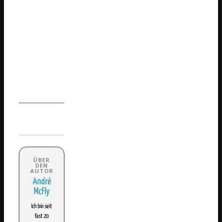
André
McFly
Ich bin seit
fast 20