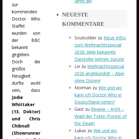
Jahre alt!
zur
kommenden
NEUESTE
Doctor Who
KOMMENTARE
Staffel
wurden von
Soulsoldier
zu
Neue Infos
der BBC
zum Weihnachtsspecial
bekannt
2026: Viele bekannte
gegeben.
Darsteller kehren zurück!
Doch die
Lix
zu
Weihnachtsspecial
größte
2026 angekündigt – Aber
Neuigkeit
ohne Disney!
dürfte wohl
Norman
zu
Wie und wo
sein, dass
kann ich Doctor Who in
Jodie
Deutschland sehen?
Whittaker
Gast
zu
Review – 4×09 –
(13. Doktor)
Wald der Toten (Forest of
und Chris
the Dead)
Chibnall
Lukas
zu
Wie und wo
(Showrunner
kann ich Doctor Who in