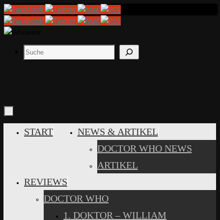
Zum
Inhalt
springen
Suchen
ZUM
START
NEWS & ARTIKEL
INHALT
DOCTOR WHO NEWS
SPRINGEN
ARTIKEL
REVIEWS
DOCTOR WHO
1. DOKTOR – WILLIAM