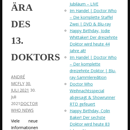
Jubiläum – LIVE
ÄRA
Im Handel | Doctor Who
– Die komplette Staffel
DES
Zwei | DVD & Blu-ray
Happy Birthday, Jodie
Whittaker! Der dreizehnte
13.
Doktor wird heute 44
Jahre alt!
DOKTORS
Im Handel | Doctor Who
– Der komplette
dreizehnte Doktor | Blu-
ANDRÉ
ray-Sammleredition
MCFLY
30.
Doctor Who
JULI 2021
30.
Weihnachtsspecial
Juli
abgesagt & Showrunner
2021
DOCTOR
RTD gefeuert
WHO NEWS
Happy Birthday, Colin
Baker! Der sechste
Viele neue
Doktor wird heute 83
Informationen