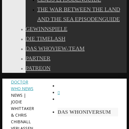
THE WAR BETWEEN THE LAND
AND THE SEA EPISODENGUIDE
GEWINNSPIELE
DIE TIMELASH
DAS WHOVIEW-TEAM
PARTNER
PATREON
START
DOCTOR
WHO NEWS
NEWS |
JODIE
WHITTAKER
DAS WHONIVERSUM
& CHRIS
CHIBNALL
VERLASSEN