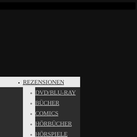
REZENSIONEN
DVD/BLU-RAY
BÜCHER
COMICS
HÖRBÜCHER
HÖRSPIELE