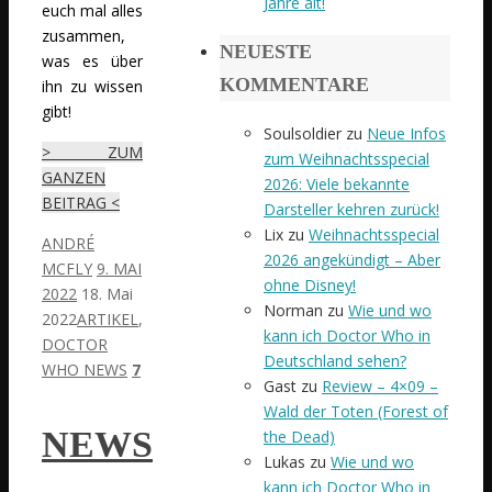
Jahre alt!
euch mal alles
zusammen,
NEUESTE
was es über
KOMMENTARE
ihn zu wissen
gibt!
Soulsoldier
zu
Neue Infos
> ZUM
zum Weihnachtsspecial
GANZEN
2026: Viele bekannte
BEITRAG <
Darsteller kehren zurück!
Lix
zu
Weihnachtsspecial
ANDRÉ
2026 angekündigt – Aber
MCFLY
9. MAI
ohne Disney!
2022
18. Mai
Norman
zu
Wie und wo
2022
ARTIKEL
,
kann ich Doctor Who in
DOCTOR
Deutschland sehen?
WHO NEWS
7
Gast
zu
Review – 4×09 –
Wald der Toten (Forest of
NEWS
the Dead)
Lukas
zu
Wie und wo
kann ich Doctor Who in