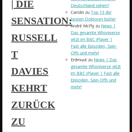
| DIE
Deutschland sehen?
Carolin
zu
Top 13 der
SENSATION:
besten Doktoren bisher
André McFly
zu
News |
Das gesamte Whoniverse
RUSSELL
jetzt im BBC iPlayer |
Fast alle Episoden, Spin-
T
Offs und mehr!
Erdmuut
zu
News | Das
gesamte Whoniverse jetzt
DAVIES
im BBC iPlayer | Fast alle
Episoden, Spin-Offs und
KEHRT
mehr!
ZURÜCK
ZU