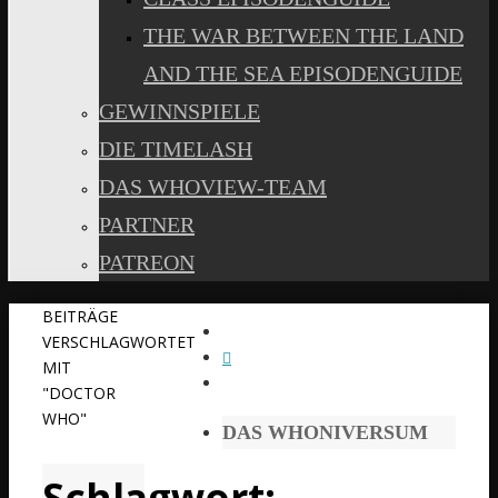
THE WAR BETWEEN THE LAND
AND THE SEA EPISODENGUIDE
GEWINNSPIELE
DIE TIMELASH
DAS WHOVIEW-TEAM
PARTNER
PATREON
START
BEITRÄGE
VERSCHLAGWORTET
MIT
"DOCTOR
WHO"
DAS WHONIVERSUM
Schlagwort: