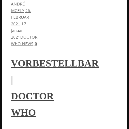
ANDRÉ
MCFLY
26.
FEBRUAR
2021
17.
Januar
2021
DOCTOR
WHO NEWS
0
VORBESTELLBAR
|
DOCTOR
WHO
–