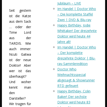
Jubiläum – LIVE
Im Handel | Doctor Who
Seit gestern
– Die komplette Staffel
ist die Katze
Zwei | DVD & Blu-ray
aus dem Sack
Happy Birthday, Jodie
… oder der
Whittaker! Der dreizehnte
Time Lord
Doktor wird heute 44
aus der
Jahre alt!
TARDIS. Wie
Im Handel | Doctor Who
auch immer:
– Der komplette
Ncuti Gatwa
dreizehnte Doktor | Blu-
ist der neue
ray-Sammleredition
Doktor! Aber
Doctor Who
wer ist das
Weihnachtsspecial
überhaupt?
abgesagt & Showrunner
Und woher
RTD gefeuert
kennt man
Happy Birthday, Colin
den
Baker! Der sechste
Darsteller?
Doktor wird heute 83
Wir tragen für