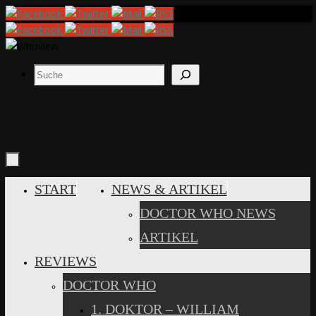
Zum
Inhalt
springen
Suchen
ZUM
START
NEWS & ARTIKEL
INHALT
DOCTOR WHO NEWS
SPRINGEN
ARTIKEL
REVIEWS
DOCTOR WHO
1. DOKTOR – WILLIAM