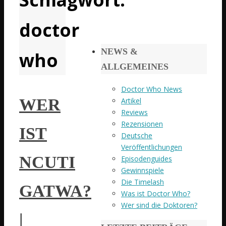
doctor
NEWS &
who
ALLGEMEINES
Doctor Who News
WER
Artikel
Reviews
Rezensionen
IST
Deutsche
Veröffentlichungen
NCUTI
Episodenguides
Gewinnspiele
Die Timelash
GATWA?
Was ist Doctor Who?
Wer sind die Doktoren?
|