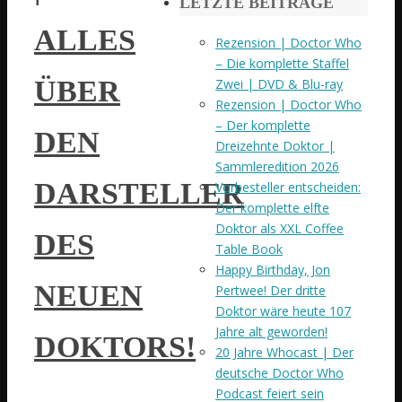
LETZTE BEITRÄGE
ALLES
Rezension | Doctor Who
– Die komplette Staffel
ÜBER
Zwei | DVD & Blu-ray
Rezension | Doctor Who
– Der komplette
DEN
Dreizehnte Doktor |
Sammleredition 2026
DARSTELLER
Vorbesteller entscheiden:
Der komplette elfte
Doktor als XXL Coffee
DES
Table Book
Happy Birthday, Jon
NEUEN
Pertwee! Der dritte
Doktor wäre heute 107
Jahre alt geworden!
DOKTORS!
20 Jahre Whocast | Der
deutsche Doctor Who
Podcast feiert sein