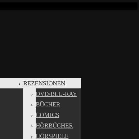
REZENSIONEN
DVD/BLU-RAY
BÜCHER
COMICS
HÖRBÜCHER
HÖRSPIELE