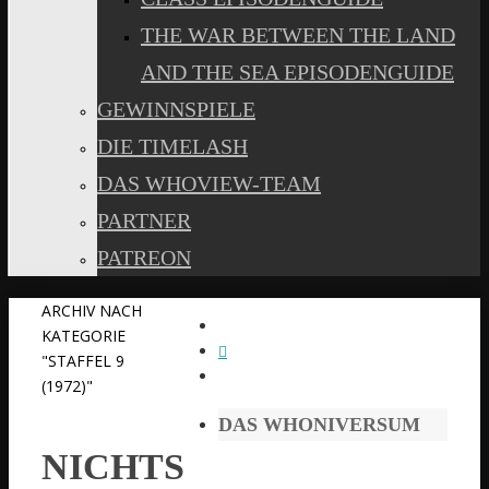
THE WAR BETWEEN THE LAND
AND THE SEA EPISODENGUIDE
GEWINNSPIELE
DIE TIMELASH
DAS WHOVIEW-TEAM
PARTNER
PATREON
START
ARCHIV NACH
KATEGORIE
"STAFFEL 9
(1972)"
DAS WHONIVERSUM
NICHTS