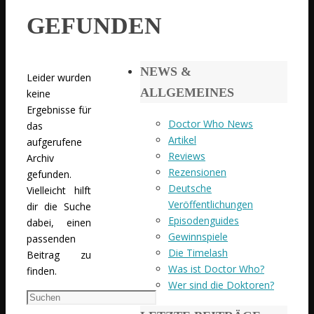
GEFUNDEN
NEWS &
Leider wurden
ALLGEMEINES
keine
Ergebnisse für
Doctor Who News
das
Artikel
aufgerufene
Reviews
Archiv
Rezensionen
gefunden.
Deutsche
Vielleicht hilft
Veröffentlichungen
dir die Suche
Episodenguides
dabei, einen
Gewinnspiele
passenden
Die Timelash
Beitrag zu
Was ist Doctor Who?
finden.
Wer sind die Doktoren?
Suchen
nach: