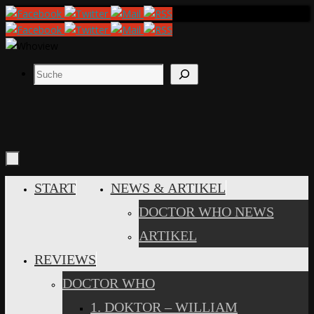
Zum
Inhalt
springen
Suchen
ZUM
START
NEWS & ARTIKEL
INHALT
DOCTOR WHO NEWS
SPRINGEN
ARTIKEL
REVIEWS
DOCTOR WHO
1. DOKTOR – WILLIAM