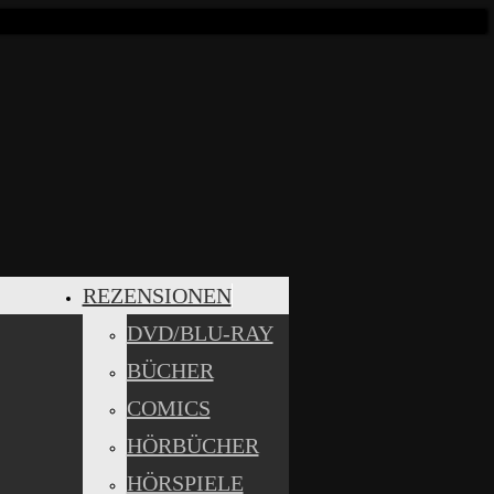
REZENSIONEN
DVD/BLU-RAY
BÜCHER
COMICS
HÖRBÜCHER
HÖRSPIELE