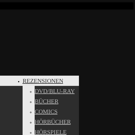
REZENSIONEN
DVD/BLU-RAY
BÜCHER
COMICS
HÖRBÜCHER
HÖRSPIELE