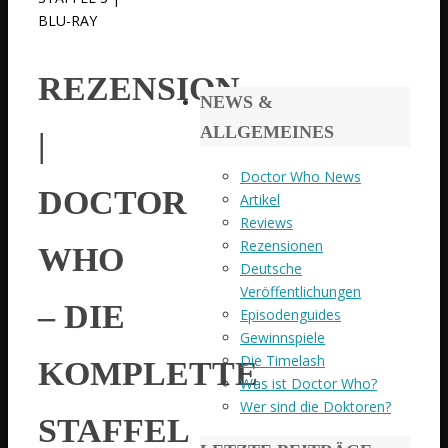
BLU-RAY
REZENSION
NEWS &
ALLGEMEINES
|
Doctor Who News
DOCTOR
Artikel
Reviews
Rezensionen
WHO
Deutsche
Veröffentlichungen
– DIE
Episodenguides
Gewinnspiele
Die Timelash
KOMPLETTE
Was ist Doctor Who?
Wer sind die Doktoren?
STAFFEL