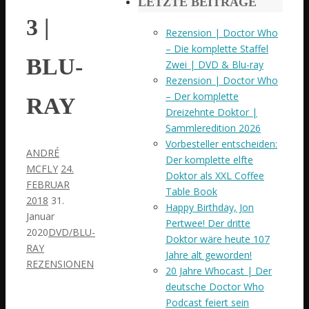
LETZTE BEITRÄGE
3 |
Rezension | Doctor Who
– Die komplette Staffel
BLU-
Zwei | DVD & Blu-ray
Rezension | Doctor Who
– Der komplette
RAY
Dreizehnte Doktor |
Sammleredition 2026
Vorbesteller entscheiden:
ANDRÉ
Der komplette elfte
MCFLY
24.
Doktor als XXL Coffee
FEBRUAR
Table Book
2018
31.
Happy Birthday, Jon
Januar
Pertwee! Der dritte
2020
DVD/BLU-
Doktor wäre heute 107
RAY
Jahre alt geworden!
REZENSIONEN
20 Jahre Whocast | Der
deutsche Doctor Who
Podcast feiert sein