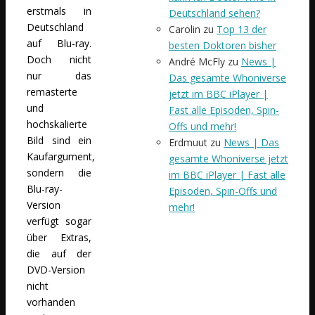
erstmals in
Deutschland sehen?
Deutschland
Carolin
zu
Top 13 der
auf Blu-ray.
besten Doktoren bisher
Doch nicht
André McFly
zu
News |
nur das
Das gesamte Whoniverse
remasterte
jetzt im BBC iPlayer |
und
Fast alle Episoden, Spin-
hochskalierte
Offs und mehr!
Bild sind ein
Erdmuut
zu
News | Das
Kaufargument,
gesamte Whoniverse jetzt
sondern die
im BBC iPlayer | Fast alle
Blu-ray-
Episoden, Spin-Offs und
Version
mehr!
verfügt sogar
über Extras,
die auf der
DVD-Version
nicht
vorhanden