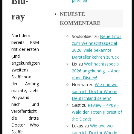
Blu-
Jahre alt!
NEUESTE
ray
KOMMENTARE
Nachdem
Soulsoldier
zu
Neue Infos
bereits KSM
zum Weihnachtsspecial
mit der ersten
2026: Viele bekannte
(und
Darsteller kehren zurück!
angekündigten
Lix
zu
Weihnachtsspecial
zweiten)
2026 angekündigt – Aber
Staffelbox
ohne Disney!
den Anfang
Norman
zu
Wie und wo
machte, zieht
kann ich Doctor Who in
Polyband
Deutschland sehen?
nach und
Gast
zu
Review – 4×09 –
veröffentlicht
Wald der Toten (Forest of
die dritte
the Dead)
Doctor Who
Lukas
zu
Wie und wo
Staffel
kann ich Doctor Who in