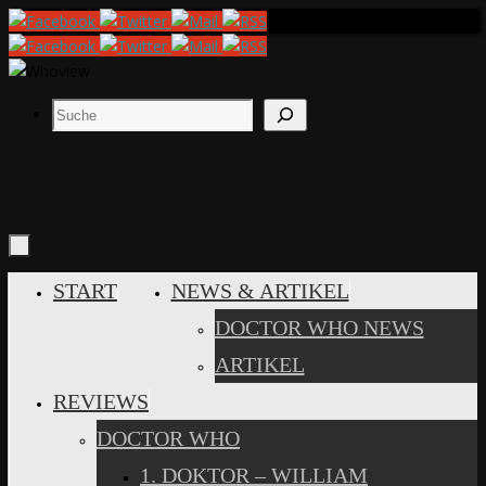
Zum
Inhalt
springen
Suchen
ZUM
START
NEWS & ARTIKEL
INHALT
DOCTOR WHO NEWS
SPRINGEN
ARTIKEL
REVIEWS
DOCTOR WHO
1. DOKTOR – WILLIAM