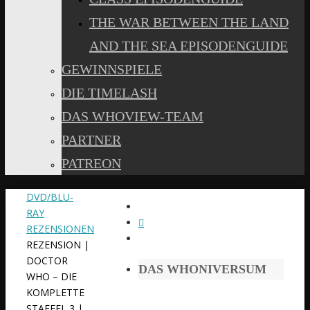
THE WAR BETWEEN THE LAND
AND THE SEA EPISODENGUIDE
GEWINNSPIELE
DIE TIMELASH
DAS WHOVIEW-TEAM
PARTNER
PATREON
START
DVD/BLU-
RAY
REZENSIONEN
REZENSION |
DOCTOR
DAS WHONIVERSUM
WHO – DIE
KOMPLETTE
STAFFEL 3 |