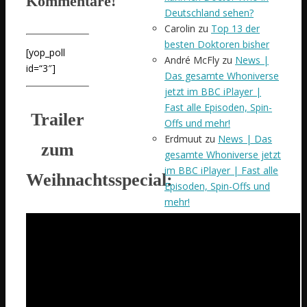
Kommentare!
Deutschland sehen?
Carolin
zu
Top 13 der
besten Doktoren bisher
[yop_poll
André McFly
zu
News |
id=“3″]
Das gesamte Whoniverse
jetzt im BBC iPlayer |
Fast alle Episoden, Spin-
Trailer
Offs und mehr!
Erdmuut
zu
News | Das
zum
gesamte Whoniverse jetzt
im BBC iPlayer | Fast alle
Weihnachtsspecial:
Episoden, Spin-Offs und
mehr!