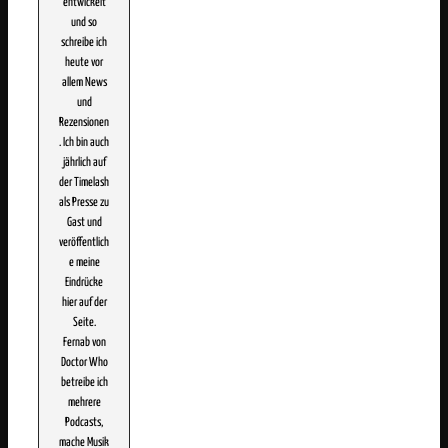
entwickelt
und so
schreibe ich
heute vor
allem News
und
Rezensionen
. Ich bin auch
jährlich auf
der Timelash
als Presse zu
Gast und
veröffentlich
e meine
Eindrücke
hier auf der
Seite.
Fernab von
Doctor Who
betreibe ich
mehrere
Podcasts,
mache Musik