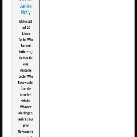
André
McFly
Ich bin seit
fast 20
Jahren
Doctor Who
Fan und
hatte 2013
die Idee für
eine
deutsche
Doctor Who
Reviewseite.
Über die
Jahre hat
sich der
Whoview
allerdings zu
mehr als nur
einer
Reviewseite