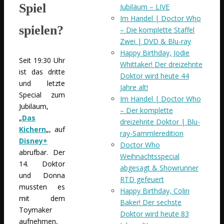
Spiel
Jubiläum – LIVE
Im Handel | Doctor Who
spielen?
– Die komplette Staffel
Zwei | DVD & Blu-ray
Happy Birthday, Jodie
Seit 19:30 Uhr
Whittaker! Der dreizehnte
ist das dritte
Doktor wird heute 44
und letzte
Jahre alt!
Special zum
Im Handel | Doctor Who
Jubiläum,
– Der komplette
„
Das
dreizehnte Doktor | Blu-
Kichern
„, auf
ray-Sammleredition
Disney+
Doctor Who
abrufbar. Der
Weihnachtsspecial
14. Doktor
abgesagt & Showrunner
und Donna
RTD gefeuert
mussten es
Happy Birthday, Colin
mit dem
Baker! Der sechste
Toymaker
Doktor wird heute 83
aufnehmen,