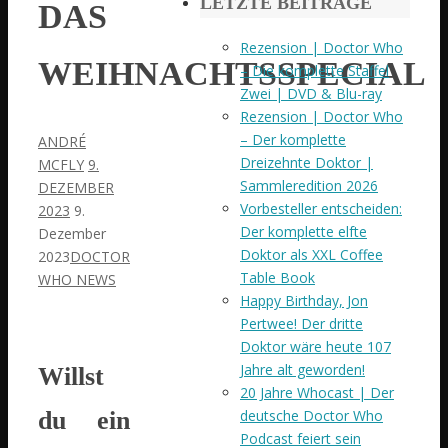
LETZTE BEITRÄGE
DAS
Rezension | Doctor Who
WEIHNACHTSSPECIAL
– Die komplette Staffel
Zwei | DVD & Blu-ray
Rezension | Doctor Who
– Der komplette
ANDRÉ
Dreizehnte Doktor |
MCFLY
9.
Sammleredition 2026
DEZEMBER
Vorbesteller entscheiden:
2023
9.
Der komplette elfte
Dezember
Doktor als XXL Coffee
2023
DOCTOR
Table Book
WHO NEWS
Happy Birthday, Jon
Pertwee! Der dritte
Doktor wäre heute 107
Jahre alt geworden!
Willst
20 Jahre Whocast | Der
du ein
deutsche Doctor Who
Podcast feiert sein