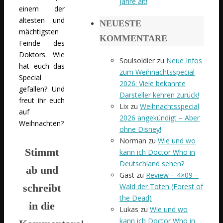
Jahre alt!
einem der
ältesten und
NEUESTE
mächtigsten
KOMMENTARE
Feinde des
Doktors. Wie
Soulsoldier
zu
Neue Infos
hat euch das
zum Weihnachtsspecial
Special
2026: Viele bekannte
gefallen? Und
Darsteller kehren zurück!
freut ihr euch
Lix
zu
Weihnachtsspecial
auf
2026 angekündigt – Aber
Weihnachten?
ohne Disney!
Norman
zu
Wie und wo
Stimmt
kann ich Doctor Who in
Deutschland sehen?
ab und
Gast
zu
Review – 4×09 –
Wald der Toten (Forest of
schreibt
the Dead)
in die
Lukas
zu
Wie und wo
kann ich Doctor Who in