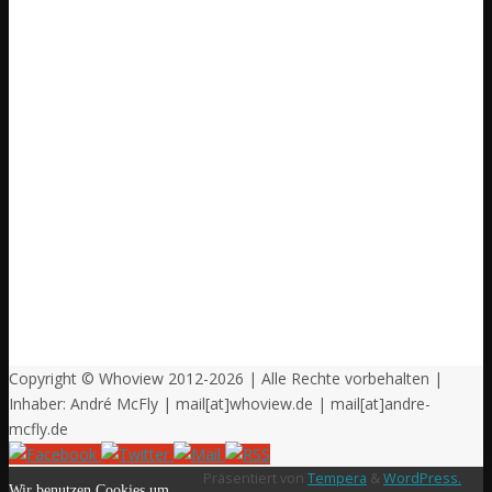
Copyright © Whoview 2012-2026 | Alle Rechte vorbehalten |
Inhaber: André McFly | mail[at]whoview.de | mail[at]andre-
mcfly.de
Präsentiert von
Tempera
&
WordPress.
Wir benutzen Cookies um