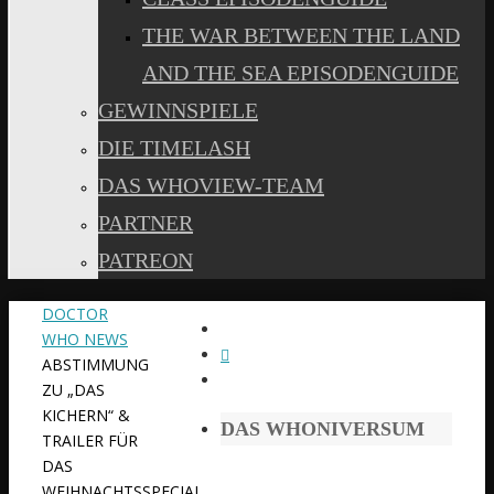
THE WAR BETWEEN THE LAND
AND THE SEA EPISODENGUIDE
GEWINNSPIELE
DIE TIMELASH
DAS WHOVIEW-TEAM
PARTNER
PATREON
START
DOCTOR
WHO NEWS
ABSTIMMUNG
ZU „DAS
KICHERN“ &
DAS WHONIVERSUM
TRAILER FÜR
DAS
WEIHNACHTSSPECIAL