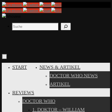
Zum
Inhalt
springen
Suchen
ZUM
START
NEWS & ARTIKEL
INHALT
DOCTOR WHO NEWS
SPRINGEN
ARTIKEL
REVIEWS
DOCTOR WHO
1. DOKTOR – WILLIAM