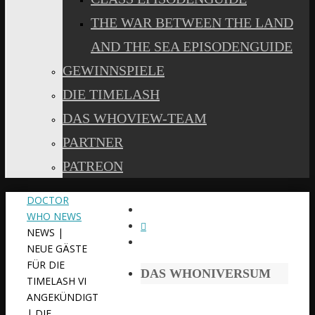
THE WAR BETWEEN THE LAND
AND THE SEA EPISODENGUIDE
GEWINNSPIELE
DIE TIMELASH
DAS WHOVIEW-TEAM
PARTNER
PATREON
START
DOCTOR
WHO NEWS
NEWS |
NEUE GÄSTE
FÜR DIE
DAS WHONIVERSUM
TIMELASH VI
ANGEKÜNDIGT
| DIE