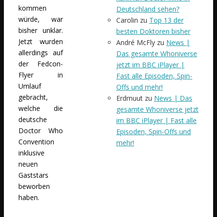
kommen
Deutschland sehen?
würde, war
Carolin
zu
Top 13 der
bisher unklar.
besten Doktoren bisher
Jetzt wurden
André McFly
zu
News |
allerdings auf
Das gesamte Whoniverse
der Fedcon-
jetzt im BBC iPlayer |
Flyer in
Fast alle Episoden, Spin-
Umlauf
Offs und mehr!
gebracht,
Erdmuut
zu
News | Das
welche die
gesamte Whoniverse jetzt
deutsche
im BBC iPlayer | Fast alle
Doctor Who
Episoden, Spin-Offs und
Convention
mehr!
inklusive
neuen
Gaststars
beworben
haben.