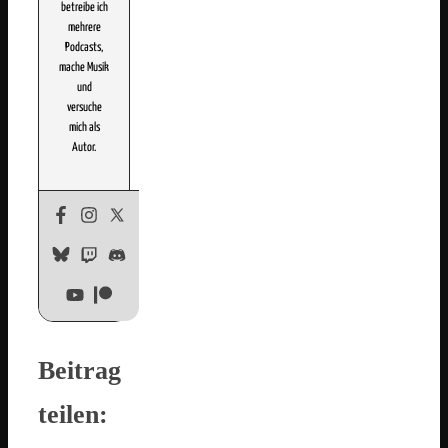
betreibe ich
mehrere
Podcasts,
mache Musik
und
versuche
mich als
Autor.
Beitrag
teilen: