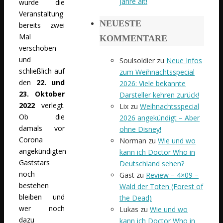
Jahre alt!
wurde die
Veranstaltung
NEUESTE
bereits zwei
Mal
KOMMENTARE
verschoben
und
Soulsoldier
zu
Neue Infos
schließlich auf
zum Weihnachtsspecial
den
22. und
2026: Viele bekannte
23. Oktober
Darsteller kehren zurück!
2022
verlegt.
Lix
zu
Weihnachtsspecial
Ob die
2026 angekündigt – Aber
damals vor
ohne Disney!
Corona
Norman
zu
Wie und wo
angekündigten
kann ich Doctor Who in
Gaststars
Deutschland sehen?
noch
Gast
zu
Review – 4×09 –
bestehen
Wald der Toten (Forest of
bleiben und
the Dead)
wer noch
Lukas
zu
Wie und wo
dazu
kann ich Doctor Who in