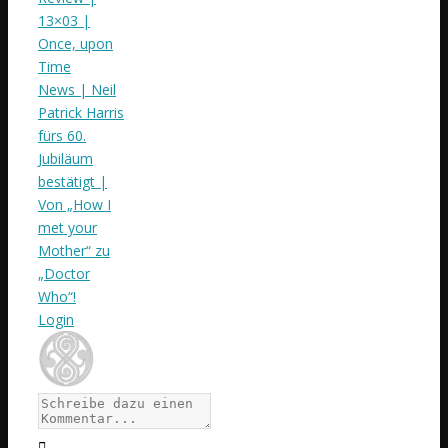
13×03 |
Once, upon
Time
News | Neil
Patrick Harris
fürs 60.
Jubiläum
bestätigt |
Von „How I
met your
Mother“ zu
„Doctor
Who“!
Login