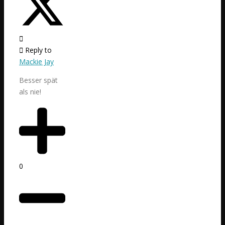
Reply to
Mackie Jay
Besser spät
als nie!
0