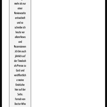
mehr als nur
einer
Reviewseite
entwickelt
und so
schreibe ich
heute vor
allem News
und
Rezensionen
. Ich bin auch
jährlich auf
der Timelash
als Presse zu
Gast und
veröffentlich
e meine
Eindrücke
hier auf der
Seite.
Fernab von
Doctor Who