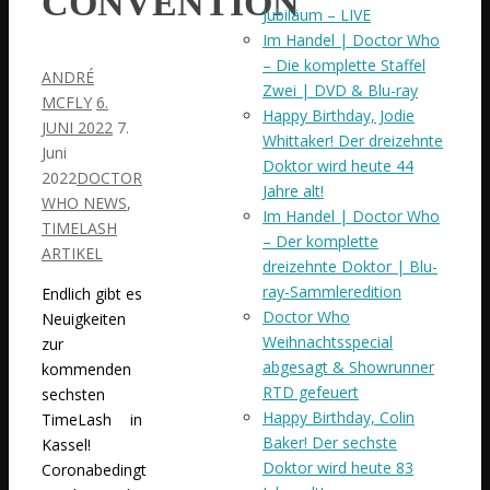
CONVENTION
Jubiläum – LIVE
Im Handel | Doctor Who
– Die komplette Staffel
ANDRÉ
Zwei | DVD & Blu-ray
MCFLY
6.
Happy Birthday, Jodie
JUNI 2022
7.
Whittaker! Der dreizehnte
Juni
Doktor wird heute 44
2022
DOCTOR
Jahre alt!
WHO NEWS
,
Im Handel | Doctor Who
TIMELASH
– Der komplette
ARTIKEL
dreizehnte Doktor | Blu-
ray-Sammleredition
Endlich gibt es
Doctor Who
Neuigkeiten
Weihnachtsspecial
zur
abgesagt & Showrunner
kommenden
RTD gefeuert
sechsten
Happy Birthday, Colin
TimeLash in
Baker! Der sechste
Kassel!
Doktor wird heute 83
Coronabedingt