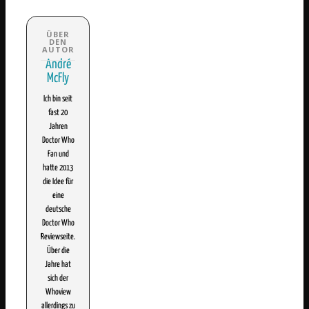
André
McFly
Ich bin seit
fast 20
Jahren
Doctor Who
Fan und
hatte 2013
die Idee für
eine
deutsche
Doctor Who
Reviewseite.
Über die
Jahre hat
sich der
Whoview
allerdings zu