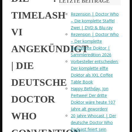
LETZTE BEITRÄGE
TIMELASH
Rezension | Doctor Who
– Die komplette Staffel
Zwei | DVD & Blu-ray
VI
Rezension | Doctor Who
– Der komplette
ANGEKÜNDIGT
Dreizehnte Doktor |
Sammleredition 2026
Vorbesteller entscheiden:
| DIE
Der komplette elfte
Doktor als XXL Coffee
DEUTSCHE
Table Book
Happy Birthday, Jon
Pertwee! Der dritte
DOCTOR
Doktor wäre heute 107
Jahre alt geworden!
WHO
20 Jahre Whocast | Der
deutsche Doctor Who
Podcast feiert sein