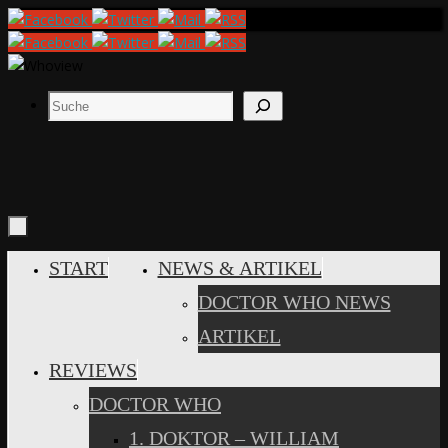
Zum
Inhalt
springen
Suchen
ZUM
START
NEWS & ARTIKEL
INHALT
DOCTOR WHO NEWS
SPRINGEN
ARTIKEL
REVIEWS
DOCTOR WHO
1. DOKTOR – WILLIAM