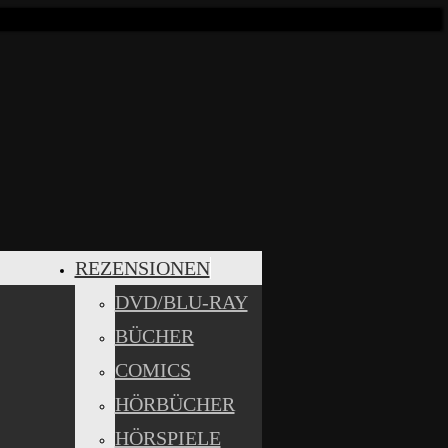
REZENSIONEN
DVD/BLU-RAY
BÜCHER
COMICS
HÖRBÜCHER
HÖRSPIELE