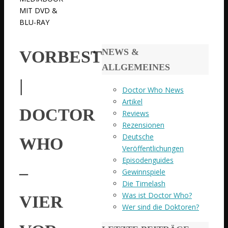
MIT DVD &
BLU-RAY
NEWS &
VORBESTELLBAR
ALLGEMEINES
|
Doctor Who News
Artikel
DOCTOR
Reviews
Rezensionen
Deutsche
WHO
Veröffentlichungen
Episodenguides
–
Gewinnspiele
Die Timelash
Was ist Doctor Who?
VIER
Wer sind die Doktoren?