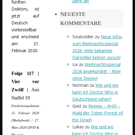
Jahre alt!
fünften
Doktors, ist
NEUESTE
jetzt auf
Deutsch
KOMMENTARE
vorbestellbar
Soulsoldier
zu
Neue Infos
und erscheint
zum Weihnachtsspecial
am 21.
2026: Viele bekannte
Februar 2020.
Darsteller kehren zurück!
Lix
zu
Weihnachtsspecial
2026 angekündigt – Aber
Folge 117 |
ohne Disney!
Vier vor
Norman
zu
Wie und wo
Zwölf |
Aus
kann ich Doctor Who in
Staffel 19
Deutschland sehen?
Gast
zu
Review – 4×09 –
Erscheinungsdatum:
Wald der Toten (Forest of
21. Februar 2020
the Dead)
(Mediabook) / 27.
Lukas
zu
Wie und wo
März 2020 (DVD &
kann ich Doctor Who in
Blu-ray)