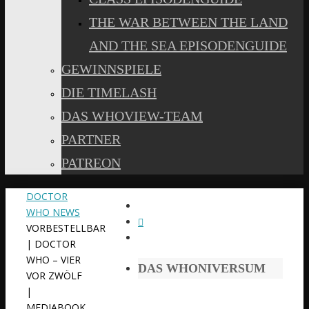
THE WAR BETWEEN THE LAND
AND THE SEA EPISODENGUIDE
GEWINNSPIELE
DIE TIMELASH
DAS WHOVIEW-TEAM
PARTNER
PATREON
START
DOCTOR
WHO NEWS
VORBESTELLBAR
| DOCTOR
WHO – VIER
DAS WHONIVERSUM
VOR ZWÖLF
|
MEDIABOOK