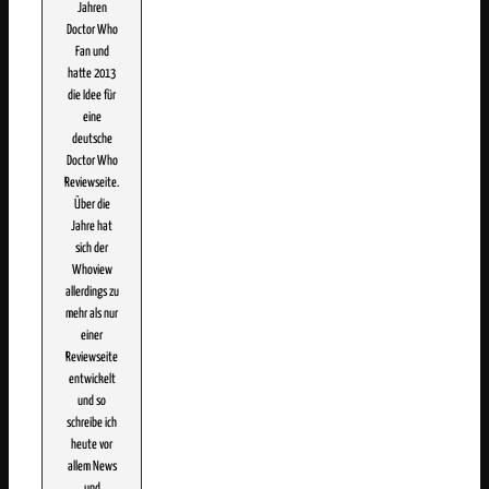
Jahren
Doctor Who
Fan und
hatte 2013
die Idee für
eine
deutsche
Doctor Who
Reviewseite.
Über die
Jahre hat
sich der
Whoview
allerdings zu
mehr als nur
einer
Reviewseite
entwickelt
und so
schreibe ich
heute vor
allem News
und