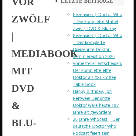
VOR
LETZTE BEITRÄGE
Rezension | Doctor Who
ZWÖLF
– Die komplette Staffel
Zwei | DVD & Blu-ray
|
Rezension | Doctor Who
– Der komplette
Dreizehnte Doktor |
MEDIABOOK
Sammleredition 2026
Vorbesteller entscheiden:
MIT
Der komplette elfte
Doktor als XXL Coffee
Table Book
DVD
Happy Birthday, Jon
Pertwee! Der dritte
&
Doktor wäre heute 107
Jahre alt geworden!
20 Jahre Whocast | Der
BLU-
deutsche Doctor Who
Podcast feiert sein