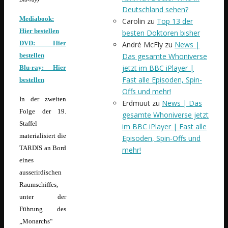
Deutschland sehen?
Mediabook:
Carolin
zu
Top 13 der
Hier bestellen
besten Doktoren bisher
DVD: Hier
André McFly
zu
News |
Das gesamte Whoniverse
bestellen
jetzt im BBC iPlayer |
Blu-ray: Hier
Fast alle Episoden, Spin-
bestellen
Offs und mehr!
In der zweiten
Erdmuut
zu
News | Das
Folge der 19.
gesamte Whoniverse jetzt
Staffel
im BBC iPlayer | Fast alle
materialisiert die
Episoden, Spin-Offs und
TARDIS an Bord
mehr!
eines
ausserirdischen
Raumschiffes,
unter der
Führung des
„Monarchs“