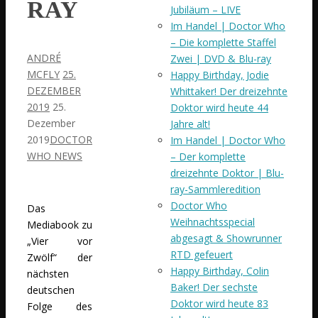
RAY
Jubiläum – LIVE
Im Handel | Doctor Who
– Die komplette Staffel
ANDRÉ
Zwei | DVD & Blu-ray
MCFLY
25.
Happy Birthday, Jodie
DEZEMBER
Whittaker! Der dreizehnte
2019
25.
Doktor wird heute 44
Dezember
Jahre alt!
2019
DOCTOR
Im Handel | Doctor Who
WHO NEWS
– Der komplette
dreizehnte Doktor | Blu-
ray-Sammleredition
Doctor Who
Das
Weihnachtsspecial
Mediabook zu
abgesagt & Showrunner
„Vier vor
RTD gefeuert
Zwölf“ der
Happy Birthday, Colin
nächsten
Baker! Der sechste
deutschen
Doktor wird heute 83
Folge des