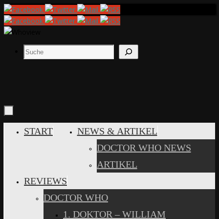
Zum
Inhalt
springen
Suchen
ZUM
START
NEWS & ARTIKEL
INHALT
DOCTOR WHO NEWS
SPRINGEN
ARTIKEL
REVIEWS
DOCTOR WHO
1. DOKTOR – WILLIAM