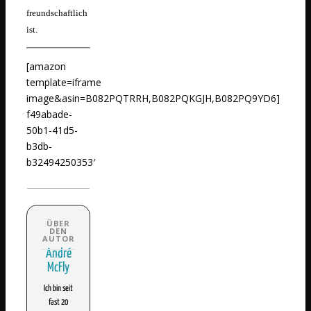
freundschaftlich
ist.
[amazon
template=iframe
image&asin=B082PQTRRH,B082PQKGJH,B082PQ9YD6]
f49abade-
50b1-41d5-
b3db-
b32494250353′
André
McFly
Ich bin seit
fast 20