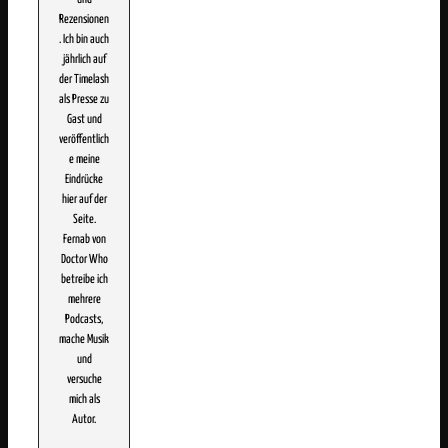
Rezensionen
. Ich bin auch
jährlich auf
der Timelash
als Presse zu
Gast und
veröffentlich
e meine
Eindrücke
hier auf der
Seite.
Fernab von
Doctor Who
betreibe ich
mehrere
Podcasts,
mache Musik
und
versuche
mich als
Autor.