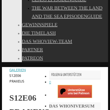
THE WAR BETWEEN THE LAND
AND THE SEA EPISODENGUIDE
GEWINNSPIELE
DIE TIMELASH
DAS WHOVIEW-TEAM
PARTNER
PATREON
START
GALERIEN
S12E06
PRAXEUS
S12E06
DAS WHONIVERSUM