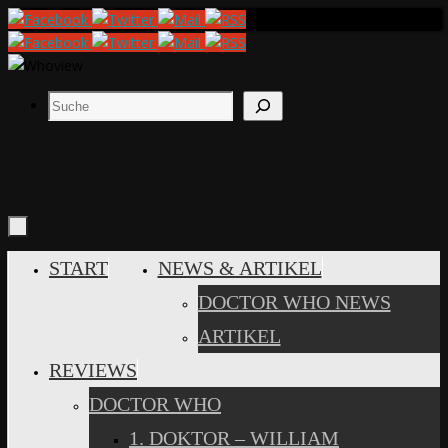
Zum
Inhalt
springen
Suchen
ZUM
START
NEWS & ARTIKEL
INHALT
DOCTOR WHO NEWS
SPRINGEN
ARTIKEL
REVIEWS
DOCTOR WHO
1. DOKTOR – WILLIAM