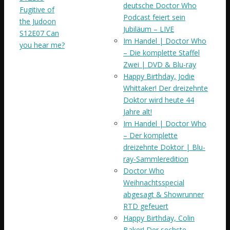
deutsche Doctor Who
Fugitive of
Podcast feiert sein
the Judoon
Jubiläum – LIVE
S12E07 Can
Im Handel | Doctor Who
you hear me?
– Die komplette Staffel
Zwei | DVD & Blu-ray
Happy Birthday, Jodie
Whittaker! Der dreizehnte
Doktor wird heute 44
Jahre alt!
Im Handel | Doctor Who
– Der komplette
dreizehnte Doktor | Blu-
ray-Sammleredition
Doctor Who
Weihnachtsspecial
abgesagt & Showrunner
RTD gefeuert
Happy Birthday, Colin
Baker! Der sechste