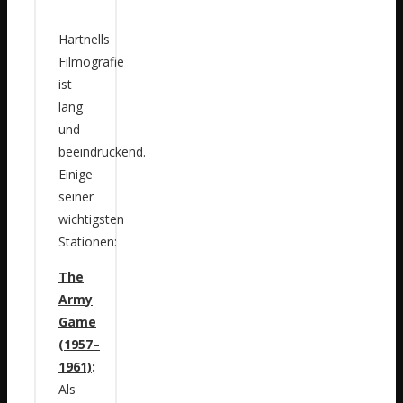
Hartnells
Filmografie
ist
lang
und
beeindruckend.
Einige
seiner
wichtigsten
Stationen:
The
Army
Game
(1957–
1961)
:
Als