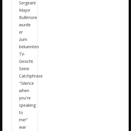
Sergeant
Major
Bullimore
wurde
er
zum
bekannten
TV-
Gesicht.
Seine
Catchphrase
"Silence
when
you're
speaking
to
me!"
war