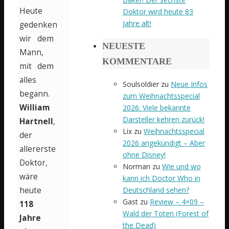
Heute
Doktor wird heute 83
Jahre alt!
gedenken
wir dem
NEUESTE
Mann,
KOMMENTARE
mit dem
alles
Soulsoldier
zu
Neue Infos
begann.
zum Weihnachtsspecial
William
2026: Viele bekannte
Darsteller kehren zurück!
Hartnell
,
Lix
zu
Weihnachtsspecial
der
2026 angekündigt – Aber
allererste
ohne Disney!
Doktor,
Norman
zu
Wie und wo
wäre
kann ich Doctor Who in
Deutschland sehen?
heute
Gast
zu
Review – 4×09 –
118
Wald der Toten (Forest of
Jahre
the Dead)