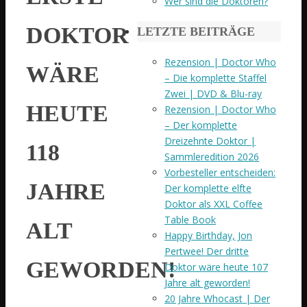
Wer sind die Doktoren?
DOKTOR
LETZTE BEITRÄGE
Rezension | Doctor Who
WÄRE
– Die komplette Staffel
Zwei | DVD & Blu-ray
HEUTE
Rezension | Doctor Who
– Der komplette
Dreizehnte Doktor |
118
Sammleredition 2026
Vorbesteller entscheiden:
JAHRE
Der komplette elfte
Doktor als XXL Coffee
Table Book
ALT
Happy Birthday, Jon
Pertwee! Der dritte
GEWORDEN!
Doktor wäre heute 107
Jahre alt geworden!
20 Jahre Whocast | Der