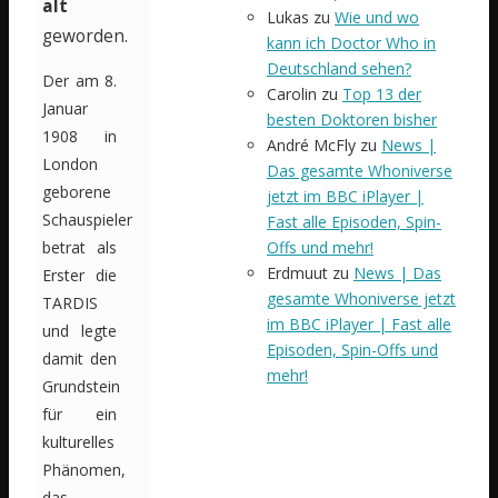
alt
Lukas
zu
Wie und wo
geworden.
kann ich Doctor Who in
Deutschland sehen?
Der am 8.
Carolin
zu
Top 13 der
Januar
besten Doktoren bisher
1908 in
André McFly
zu
News |
London
Das gesamte Whoniverse
geborene
jetzt im BBC iPlayer |
Schauspieler
Fast alle Episoden, Spin-
Offs und mehr!
betrat als
Erdmuut
zu
News | Das
Erster die
gesamte Whoniverse jetzt
TARDIS
im BBC iPlayer | Fast alle
und legte
Episoden, Spin-Offs und
damit den
mehr!
Grundstein
für ein
kulturelles
Phänomen,
das