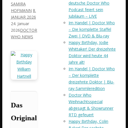
deutsche Doctor Who
SAMIRA
Podcast feiert sein
HOFMANN
8.
Jubiläum – LIVE
JANUAR 2026
Im Handel | Doctor Who
24. Januar
– Die komplette Staffel
2026
DOCTOR
Zwei | DVD & Blu-ray
WHO NEWS
Happy Birthday, Jodie
Whittaker! Der dreizehnte
Doktor wird heute 44
Jahre alt!
Im Handel | Doctor Who
– Der komplette
dreizehnte Doktor | Blu-
ray-Sammleredition
Doctor Who
Weihnachtsspecial
Das
abgesagt & Showrunner
RTD gefeuert
Original
Happy Birthday, Colin
Baker! Der sechste