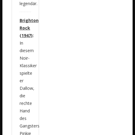
legendär.
Brighton
Rock
(1947)
:
In
diesem
Noir-
Klassiker
spielte
er
Dallow,
die
rechte
Hand
des
Gangsters
Pinkie