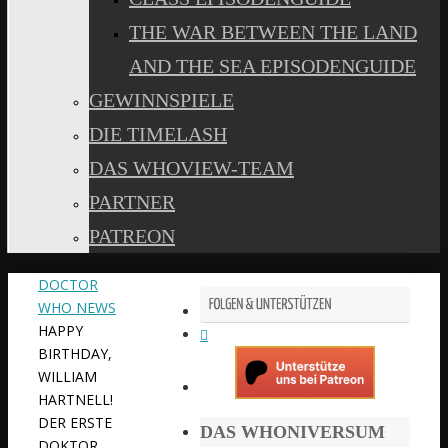
THE WAR BETWEEN THE LAND
AND THE SEA EPISODENGUIDE
GEWINNSPIELE
DIE TIMELASH
DAS WHOVIEW-TEAM
PARTNER
PATREON
START
DOCTOR
WHO NEWS
HAPPY
BIRTHDAY,
WILLIAM
HARTNELL!
DER ERSTE
DAS WHONIVERSUM
DOKTOR