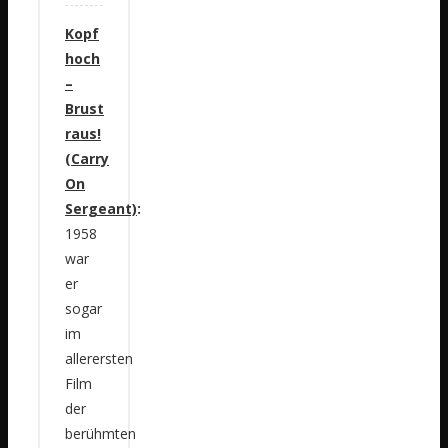
Kopf
hoch
–
Brust
raus!
(Carry
On
Sergeant)
:
1958
war
er
sogar
im
allerersten
Film
der
berühmten