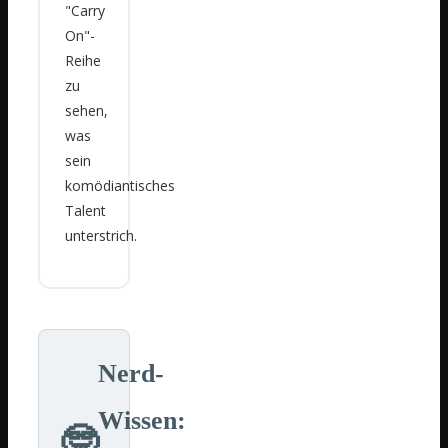
"Carry
On"-
Reihe
zu
sehen,
was
sein
komödiantisches
Talent
unterstrich.
Nerd-
Wissen:
🤓