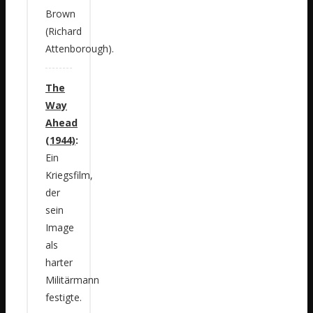
Brown
(Richard
Attenborough).
The
Way
Ahead
(1944)
:
Ein
Kriegsfilm,
der
sein
Image
als
harter
Militärmann
festigte.