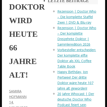
LETZTE BEITRÄGE
DOKTOR
Rezension | Doctor Who
– Die komplette Staffel
WIRD
Zwei | DVD & Blu-ray
Rezension | Doctor Who
HEUTE
– Der komplette
Dreizehnte Doktor |
Sammleredition 2026
66
Vorbesteller entscheiden:
Der komplette elfte
JAHRE
Doktor als XXL Coffee
Table Book
Happy Birthday, Jon
ALT!
Pertwee! Der dritte
Doktor wäre heute 107
Jahre alt geworden!
SAMIRA
20 Jahre Whocast | Der
HOFMANN
deutsche Doctor Who
14.
Podcast feiert sein