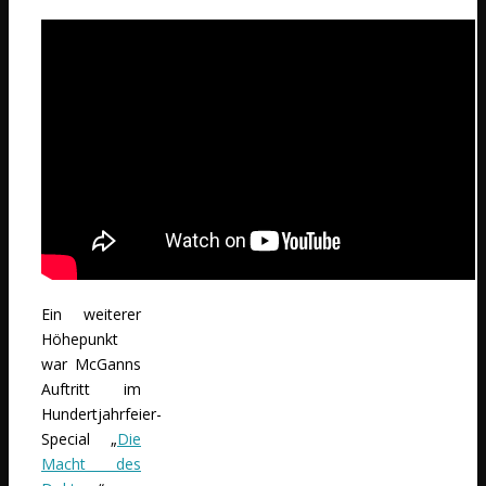
Ein weiterer
Höhepunkt
war McGanns
Auftritt im
Hundertjahrfeier-
Special „
Die
Macht des