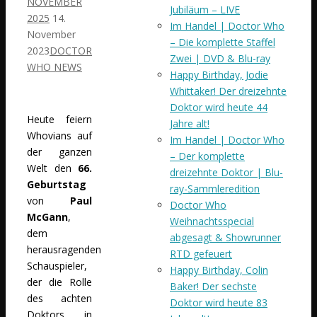
NOVEMBER
Jubiläum – LIVE
2025
14.
Im Handel | Doctor Who
November
– Die komplette Staffel
2023
DOCTOR
Zwei | DVD & Blu-ray
WHO NEWS
Happy Birthday, Jodie
Whittaker! Der dreizehnte
Doktor wird heute 44
Heute feiern
Jahre alt!
Whovians auf
Im Handel | Doctor Who
der ganzen
– Der komplette
Welt den
66.
dreizehnte Doktor | Blu-
Geburtstag
ray-Sammleredition
von
Paul
Doctor Who
McGann
,
Weihnachtsspecial
dem
abgesagt & Showrunner
herausragenden
RTD gefeuert
Schauspieler,
Happy Birthday, Colin
der die Rolle
Baker! Der sechste
des achten
Doktor wird heute 83
Doktors in