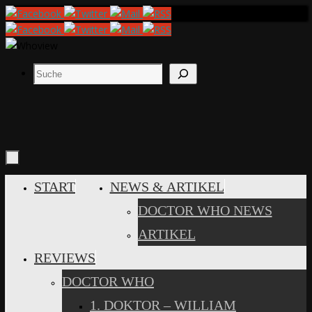
Zum
Inhalt
springen
Suchen
ZUM
START
NEWS & ARTIKEL
INHALT
DOCTOR WHO NEWS
SPRINGEN
ARTIKEL
REVIEWS
DOCTOR WHO
1. DOKTOR – WILLIAM