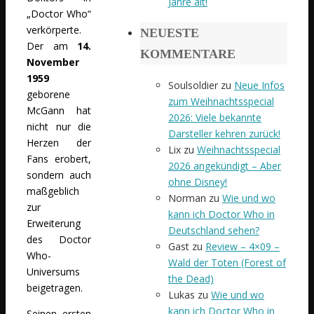
Jahre alt!
„Doctor Who“
verkörperte.
NEUESTE
Der am
14.
KOMMENTARE
November
1959
Soulsoldier
zu
Neue Infos
geborene
zum Weihnachtsspecial
McGann hat
2026: Viele bekannte
nicht nur die
Darsteller kehren zurück!
Herzen der
Lix
zu
Weihnachtsspecial
Fans erobert,
2026 angekündigt – Aber
sondern auch
ohne Disney!
maßgeblich
Norman
zu
Wie und wo
zur
kann ich Doctor Who in
Erweiterung
Deutschland sehen?
des Doctor
Gast
zu
Review – 4×09 –
Who-
Wald der Toten (Forest of
Universums
the Dead)
beigetragen.
Lukas
zu
Wie und wo
kann ich Doctor Who in
Seinen ersten