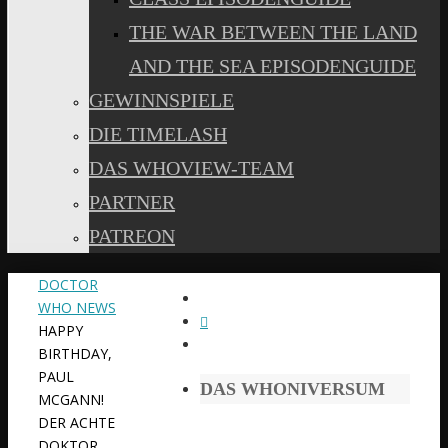
THE WAR BETWEEN THE LAND
AND THE SEA EPISODENGUIDE
GEWINNSPIELE
DIE TIMELASH
DAS WHOVIEW-TEAM
PARTNER
PATREON
START
DOCTOR
WHO NEWS
HAPPY
BIRTHDAY,
PAUL
DAS WHONIVERSUM
MCGANN!
DER ACHTE
DOKTOR