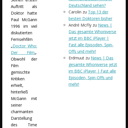
Deutschland sehen?
Auftritt als
Carolin
zu
Top 13 der
Doktor hatte
besten Doktoren bisher
Paul McGann
André McFly
zu
News |
1996 im viel
Das gesamte Whoniverse
diskutierten
jetzt im BBC iPlayer |
Fernsehfilm
Fast alle Episoden, Spin-
„
Doctor Who:
Offs und mehr!
Der Film
„.
Erdmuut
zu
News | Das
Obwohl der
gesamte Whoniverse jetzt
Film
im BBC iPlayer | Fast alle
gemischte
Episoden, Spin-Offs und
Kritiken
mehr!
erhielt,
hinterließ
McGann mit
seiner
charmanten
Darstellung
des Time