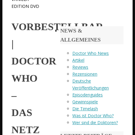
EDITION DVD
VORBESTELLBAR
NEWS &
ALLGEMEINES
|
Doctor Who News
DOCTOR
Artikel
Reviews
Rezensionen
WHO
Deutsche
Veröffentlichungen
–
Episodenguides
Gewinnspiele
Die Timelash
DAS
Was ist Doctor Who?
Wer sind die Doktoren?
NETZ