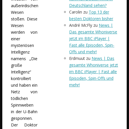
Deutschland sehen?
außerirdischen
Carolin
zu
Top 13 der
Wesen
besten Doktoren bisher
stoßen. Diese
André McFly
zu
News |
Wesen
Das gesamte Whoniverse
werden von
jetzt im BBC iPlayer |
einer
Fast alle Episoden, Spin-
mysteriösen
Offs und mehr!
Intelligenz
Erdmuut
zu
News | Das
namens „Die
gesamte Whoniverse jetzt
große
im BBC iPlayer | Fast alle
Intelligenz“
Episoden, Spin-Offs und
kontrolliert
mehr!
und haben ein
Netz von
tödlichen
Spinnweben
in der U-Bahn
gesponnen.
Der Doktor