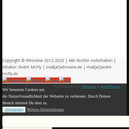
Copyright © Whoview 2012-2026 | Alle Rechte vorbehalten |
Inhaber: André McFly | mail[at]whoview.de | mail[at]andre-
mcfly.de
Präsentiert von
Tempera
&
WordPress.
Wir benutzen Cookies um
die Nutzerfreundlichkeit der Webseite zu verbessen. Durch Deinen
Besuch stimmst Du dem zu.
Verstanden
Weitere Informationen