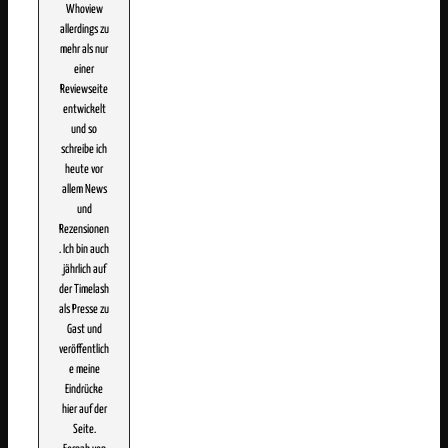
Whoview
allerdings zu
mehr als nur
einer
Reviewseite
entwickelt
und so
schreibe ich
heute vor
allem News
und
Rezensionen
. Ich bin auch
jährlich auf
der Timelash
als Presse zu
Gast und
veröffentlich
e meine
Eindrücke
hier auf der
Seite.