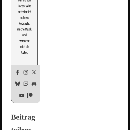
Fernab von
Doctor Who
betreibe ich
mehrere
Podcasts,
mache Musik
und
versuche
mich als
Autor.
Beitrag
teilen: