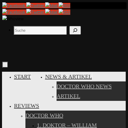
Zum
Inhalt
springen
Suchen
ZUM
START
NEWS & ARTIKEL
INHALT
DOCTOR WHO NEWS
SPRINGEN
ARTIKEL
REVIEWS
DOCTOR WHO
1. DOKTOR – WILLIAM