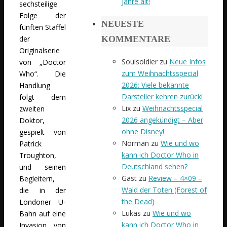
Jahre alt!
sechsteilige
Folge der
NEUESTE
fünften Staffel
KOMMENTARE
der
Originalserie
Soulsoldier
zu
Neue Infos
von „Doctor
zum Weihnachtsspecial
Who“. Die
2026: Viele bekannte
Handlung
Darsteller kehren zurück!
folgt dem
Lix
zu
Weihnachtsspecial
zweiten
2026 angekündigt – Aber
Doktor,
ohne Disney!
gespielt von
Norman
zu
Wie und wo
Patrick
kann ich Doctor Who in
Troughton,
Deutschland sehen?
und seinen
Gast
zu
Review – 4×09 –
Begleitern,
Wald der Toten (Forest of
die in der
the Dead)
Londoner U-
Lukas
zu
Wie und wo
Bahn auf eine
kann ich Doctor Who in
Invasion von