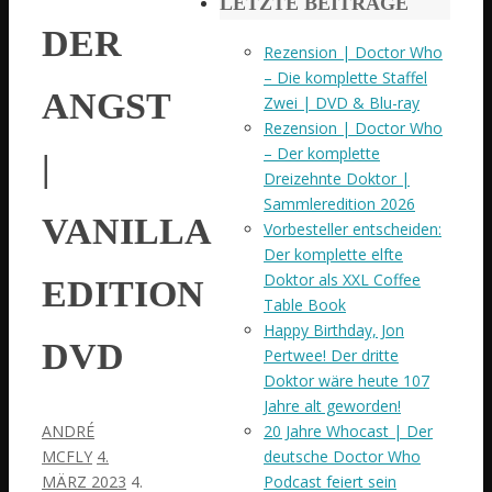
LETZTE BEITRÄGE
DER
Rezension | Doctor Who
– Die komplette Staffel
ANGST
Zwei | DVD & Blu-ray
Rezension | Doctor Who
– Der komplette
|
Dreizehnte Doktor |
Sammleredition 2026
VANILLA
Vorbesteller entscheiden:
Der komplette elfte
Doktor als XXL Coffee
EDITION
Table Book
Happy Birthday, Jon
DVD
Pertwee! Der dritte
Doktor wäre heute 107
Jahre alt geworden!
20 Jahre Whocast | Der
ANDRÉ
deutsche Doctor Who
MCFLY
4.
Podcast feiert sein
MÄRZ 2023
4.