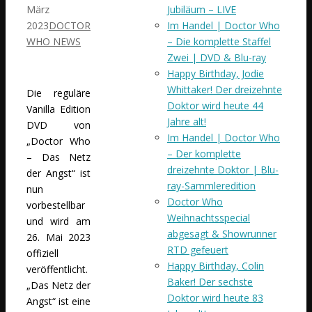
Jubiläum – LIVE
März
Im Handel | Doctor Who
2023
DOCTOR
– Die komplette Staffel
WHO NEWS
Zwei | DVD & Blu-ray
Happy Birthday, Jodie
Whittaker! Der dreizehnte
Die reguläre
Doktor wird heute 44
Vanilla Edition
Jahre alt!
DVD von
Im Handel | Doctor Who
„Doctor Who
– Der komplette
– Das Netz
dreizehnte Doktor | Blu-
der Angst“ ist
ray-Sammleredition
nun
Doctor Who
vorbestellbar
Weihnachtsspecial
und wird am
abgesagt & Showrunner
26. Mai 2023
RTD gefeuert
offiziell
Happy Birthday, Colin
veröffentlicht.
Baker! Der sechste
„Das Netz der
Doktor wird heute 83
Angst“ ist eine