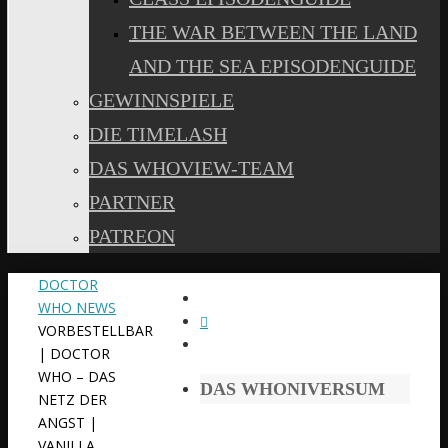
THE WAR BETWEEN THE LAND
AND THE SEA EPISODENGUIDE
GEWINNSPIELE
DIE TIMELASH
DAS WHOVIEW-TEAM
PARTNER
PATREON
START
DOCTOR
WHO NEWS
VORBESTELLBAR
| DOCTOR
WHO – DAS
DAS WHONIVERSUM
NETZ DER
ANGST |
VANILLA