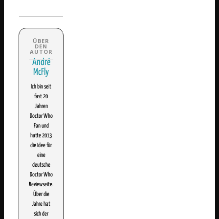
André
McFly
Ich bin seit
fast 20
Jahren
Doctor Who
Fan und
hatte 2013
die Idee für
eine
deutsche
Doctor Who
Reviewseite.
Über die
Jahre hat
sich der