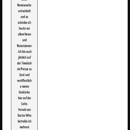
Reviewseite
entwickelt
und so
schreibe ich
heute vor
allem News
und
Rezensionen
. Ich bin auch
jährlich auf
der Timelash
als Presse zu
Gast und
veröffentlich
e meine
Eindrücke
hier auf der
Seite.
Fernab von
Doctor Who
betreibe ich
mehrere