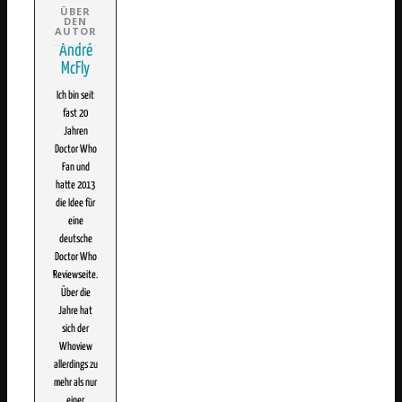
André
McFly
Ich bin seit
fast 20
Jahren
Doctor Who
Fan und
hatte 2013
die Idee für
eine
deutsche
Doctor Who
Reviewseite.
Über die
Jahre hat
sich der
Whoview
allerdings zu
mehr als nur
einer