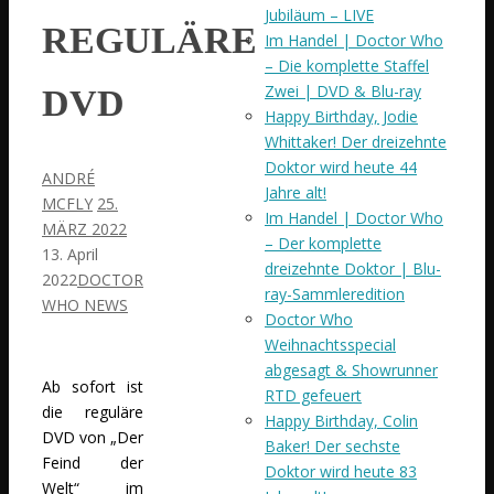
Jubiläum – LIVE
REGULÄRE
Im Handel | Doctor Who
– Die komplette Staffel
Zwei | DVD & Blu-ray
DVD
Happy Birthday, Jodie
Whittaker! Der dreizehnte
Doktor wird heute 44
ANDRÉ
Jahre alt!
MCFLY
25.
Im Handel | Doctor Who
MÄRZ 2022
– Der komplette
13. April
dreizehnte Doktor | Blu-
2022
DOCTOR
ray-Sammleredition
WHO NEWS
Doctor Who
Weihnachtsspecial
abgesagt & Showrunner
Ab sofort ist
RTD gefeuert
die reguläre
Happy Birthday, Colin
DVD von „Der
Baker! Der sechste
Feind der
Doktor wird heute 83
Welt“ im