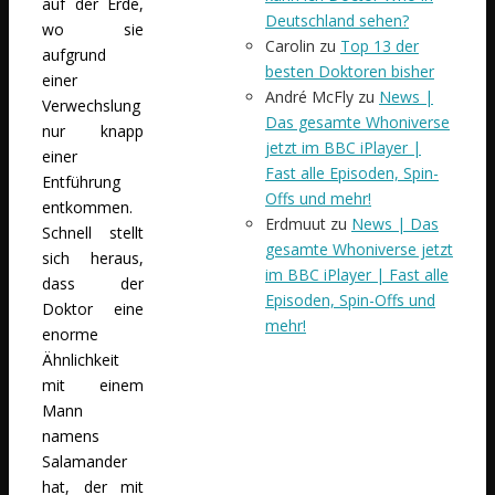
auf der Erde,
Deutschland sehen?
wo sie
Carolin
zu
Top 13 der
aufgrund
besten Doktoren bisher
einer
André McFly
zu
News |
Verwechslung
Das gesamte Whoniverse
nur knapp
jetzt im BBC iPlayer |
einer
Fast alle Episoden, Spin-
Entführung
Offs und mehr!
entkommen.
Erdmuut
zu
News | Das
Schnell stellt
gesamte Whoniverse jetzt
sich heraus,
im BBC iPlayer | Fast alle
dass der
Episoden, Spin-Offs und
Doktor eine
mehr!
enorme
Ähnlichkeit
mit einem
Mann
namens
Salamander
hat, der mit