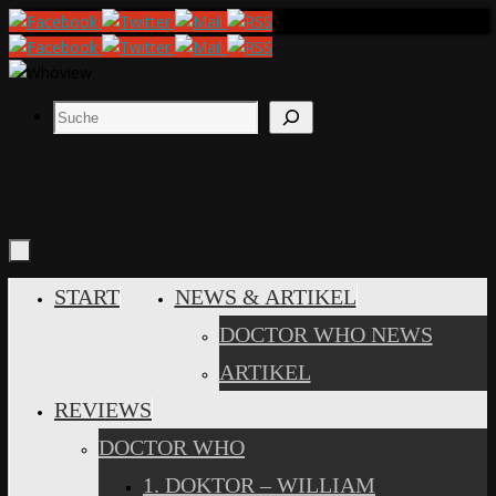
Zum
Inhalt
springen
Suchen
ZUM
START
NEWS & ARTIKEL
INHALT
DOCTOR WHO NEWS
SPRINGEN
ARTIKEL
REVIEWS
DOCTOR WHO
1. DOKTOR – WILLIAM