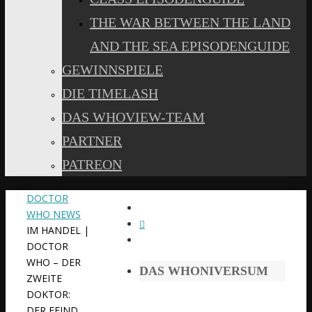
THE WAR BETWEEN THE LAND
AND THE SEA EPISODENGUIDE
GEWINNSPIELE
DIE TIMELASH
DAS WHOVIEW-TEAM
PARTNER
PATREON
START
DOCTOR
WHO NEWS
IM HANDEL |
DOCTOR
WHO – DER
DAS WHONIVERSUM
ZWEITE
DOKTOR:
DER FEIND