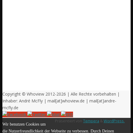
Copyright © Whoview 2012-2026 | Alle Rechte vorbehalten |
Inhaber: André McFly | mail[at]whoview.de | mail[at]andre-
mcfly.de
Präsentiert von
Tempera
&
WordPress.
Wir benutzen Cookies um
die Nutzerfreundlichkeit der Webseite zu verbessen. Durch Deinen