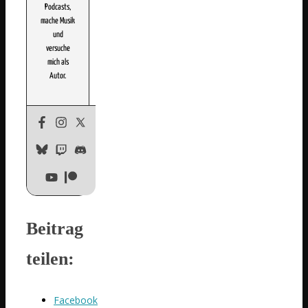
Podcasts,
mache Musik
und
versuche
mich als
Autor.
Beitrag
teilen:
Facebook