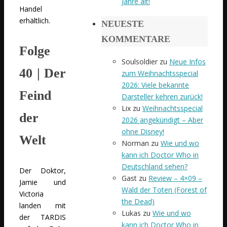
Jahre alt!
Handel
erhältlich.
NEUESTE
KOMMENTARE
Folge
Soulsoldier
zu
Neue Infos
40
| Der
zum Weihnachtsspecial
2026: Viele bekannte
Feind
Darsteller kehren zurück!
Lix
zu
Weihnachtsspecial
der
2026 angekündigt – Aber
ohne Disney!
Welt
Norman
zu
Wie und wo
kann ich Doctor Who in
Deutschland sehen?
Der Doktor,
Gast
zu
Review – 4×09 –
Jamie und
Wald der Toten (Forest of
Victoria
the Dead)
landen mit
Lukas
zu
Wie und wo
der TARDIS
kann ich Doctor Who in