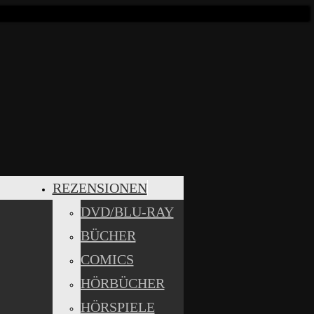
REZENSIONEN
DVD/BLU-RAY
BÜCHER
COMICS
HÖRBÜCHER
HÖRSPIELE