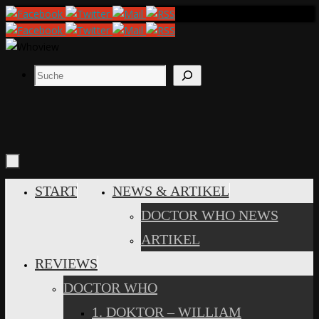
Zum
Inhalt
springen
Suchen
ZUM
START
NEWS & ARTIKEL
INHALT
DOCTOR WHO NEWS
SPRINGEN
ARTIKEL
REVIEWS
DOCTOR WHO
1. DOKTOR – WILLIAM