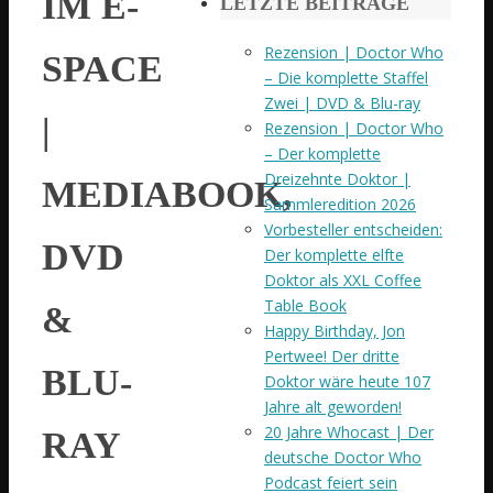
IM E-
LETZTE BEITRÄGE
Rezension | Doctor Who
SPACE
– Die komplette Staffel
Zwei | DVD & Blu-ray
|
Rezension | Doctor Who
– Der komplette
Dreizehnte Doktor |
MEDIABOOK,
Sammleredition 2026
Vorbesteller entscheiden:
DVD
Der komplette elfte
Doktor als XXL Coffee
Table Book
&
Happy Birthday, Jon
Pertwee! Der dritte
BLU-
Doktor wäre heute 107
Jahre alt geworden!
20 Jahre Whocast | Der
RAY
deutsche Doctor Who
Podcast feiert sein