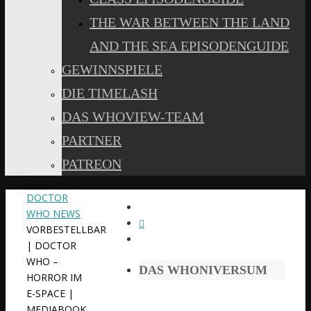
THE WAR BETWEEN THE LAND
AND THE SEA EPISODENGUIDE
GEWINNSPIELE
DIE TIMELASH
DAS WHOVIEW-TEAM
PARTNER
PATREON
START
DOCTOR
WHO NEWS
VORBESTELLBAR
| DOCTOR
WHO –
DAS WHONIVERSUM
HORROR IM
E-SPACE |
MEDIABOOK,