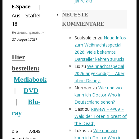
Jahre alt!
E-Space |
NEUESTE
Aus Staffel
18
KOMMENTARE
Erscheinungsdatum:
Soulsoldier
zu
Neue Infos
27. August 2021
zum Weihnachtsspecial
2026: Viele bekannte
Hier
Darsteller kehren zurück!
Lix
zu
Weihnachtsspecial
bestellen:
2026 angekündigt – Aber
Mediabook
ohne Disney!
Norman
zu
Wie und wo
|
DVD
kann ich Doctor Who in
|
Blu-
Deutschland sehen?
Gast
zu
Review – 4×09 –
ray
Wald der Toten (Forest of
the Dead)
Lukas
zu
Wie und wo
Die TARDIS
kann ich Doctor Who in
materialisiert