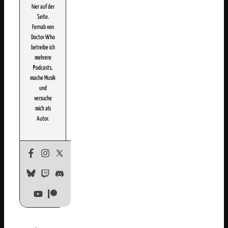
hier auf der
Seite.
Fernab von
Doctor Who
betreibe ich
mehrere
Podcasts,
mache Musik
und
versuche
mich als
Autor.