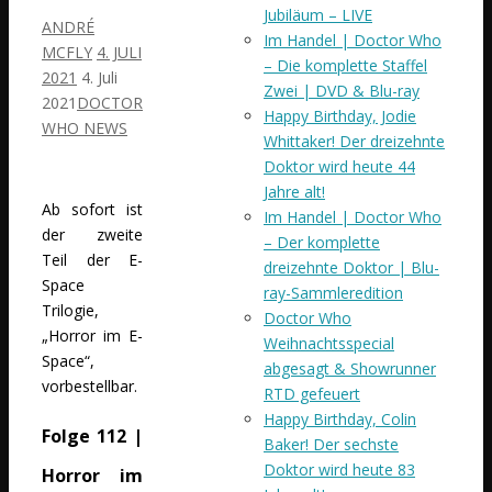
Jubiläum – LIVE
ANDRÉ
Im Handel | Doctor Who
MCFLY
4. JULI
– Die komplette Staffel
2021
4. Juli
Zwei | DVD & Blu-ray
2021
DOCTOR
Happy Birthday, Jodie
WHO NEWS
Whittaker! Der dreizehnte
Doktor wird heute 44
Jahre alt!
Ab sofort ist
Im Handel | Doctor Who
der zweite
– Der komplette
Teil der E-
dreizehnte Doktor | Blu-
Space
ray-Sammleredition
Trilogie,
Doctor Who
„Horror im E-
Weihnachtsspecial
Space“,
abgesagt & Showrunner
vorbestellbar.
RTD gefeuert
Happy Birthday, Colin
Folge 112 |
Baker! Der sechste
Doktor wird heute 83
Horror im