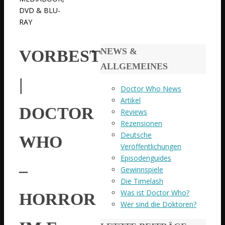
DVD & BLU-
RAY
NEWS &
VORBESTELLBAR
ALLGEMEINES
|
Doctor Who News
Artikel
DOCTOR
Reviews
Rezensionen
Deutsche
WHO
Veröffentlichungen
Episodenguides
–
Gewinnspiele
Die Timelash
Was ist Doctor Who?
HORROR
Wer sind die Doktoren?