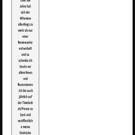
Über die
Jahre hat
sich der
Whoview
allerdings zu
mehr als nur
einer
Reviewseite
entwickelt
und so
schreibe ich
heute vor
allem News
und
Rezensionen
. Ich bin auch
jährlich auf
der Timelash
als Presse zu
Gast und
veröffentlich
e meine
Eindrücke