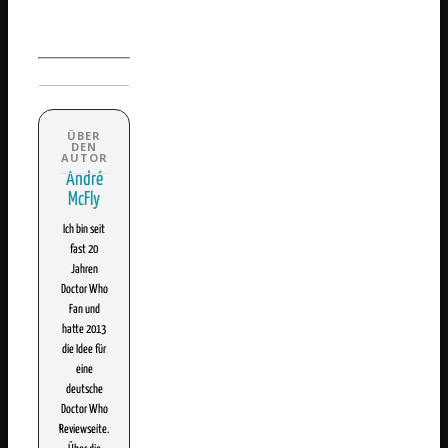
André
McFly
Ich bin seit
fast 20
Jahren
Doctor Who
Fan und
hatte 2013
die Idee für
eine
deutsche
Doctor Who
Reviewseite.