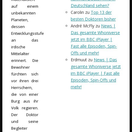
Deutschland sehen?
auf einem
Carolin
zu
Top 13 der
unbekannten
besten Doktoren bisher
Planeten,
André McFly
zu
News |
dessen
Das gesamte Whoniverse
Entwicklungsstufe
jetzt im BBC iPlayer |
an das
Fast alle Episoden, Spin-
irdische
Offs und mehr!
Mittelalter
Erdmuut
zu
News | Das
erinnert. Die
gesamte Whoniverse jetzt
Bewohner
im BBC iPlayer | Fast alle
fürchten sich
Episoden, Spin-Offs und
vor ihren drei
mehr!
Herrschern,
die von einer
Burg aus ihr
Volk regieren.
Der Doktor
und seine
Begleiter