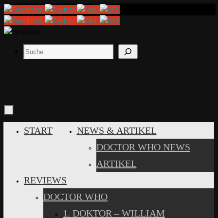
Zum
Inhalt
springen
Suchen
ZUM
START
NEWS & ARTIKEL
INHALT
DOCTOR WHO NEWS
SPRINGEN
ARTIKEL
REVIEWS
DOCTOR WHO
1. DOKTOR – WILLIAM