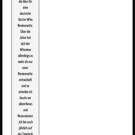
die Idee für
eine
deutsche
Doctor Who
Reviewseite.
Über die
Jahre hat
sich der
Whoview
allerdings zu
mehr als nur
einer
Reviewseite
entwickelt
und so
schreibe ich
heute vor
allem News
und
Rezensionen
. Ich bin auch
jährlich auf
der Timelash