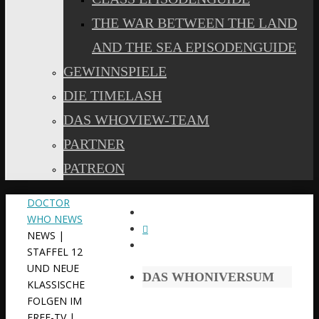
THE WAR BETWEEN THE LAND
AND THE SEA EPISODENGUIDE
GEWINNSPIELE
DIE TIMELASH
DAS WHOVIEW-TEAM
PARTNER
PATREON
START
DOCTOR
WHO NEWS
NEWS |
STAFFEL 12
UND NEUE
DAS WHONIVERSUM
KLASSISCHE
FOLGEN IM
FREE-TV |