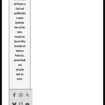
als Presse zu
Gast und
veröffentlich
e meine
Eindrücke
hier auf der
Seite.
Fernab von
Doctor Who
betreibe ich
mehrere
Podcasts,
mache Musik
und
versuche
mich als
Autor.