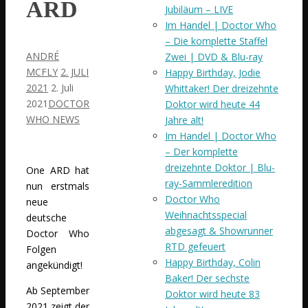
ARD
Jubiläum – LIVE
Im Handel | Doctor Who
– Die komplette Staffel
ANDRÉ
Zwei | DVD & Blu-ray
MCFLY
2. JULI
Happy Birthday, Jodie
2021
2. Juli
Whittaker! Der dreizehnte
2021
DOCTOR
Doktor wird heute 44
WHO NEWS
Jahre alt!
Im Handel | Doctor Who
– Der komplette
dreizehnte Doktor | Blu-
One ARD hat
ray-Sammleredition
nun erstmals
Doctor Who
neue
Weihnachtsspecial
deutsche
abgesagt & Showrunner
Doctor Who
RTD gefeuert
Folgen
Happy Birthday, Colin
angekündigt!
Baker! Der sechste
Ab September
Doktor wird heute 83
2021 zeigt der