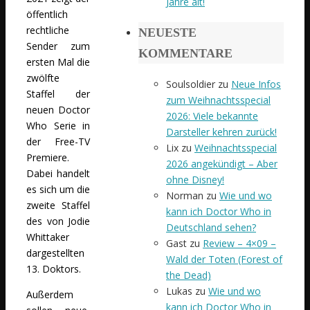
Jahre alt!
öffentlich
rechtliche
NEUESTE
Sender zum
KOMMENTARE
ersten Mal die
zwölfte
Soulsoldier
zu
Neue Infos
Staffel der
zum Weihnachtsspecial
neuen Doctor
2026: Viele bekannte
Who Serie in
Darsteller kehren zurück!
der Free-TV
Lix
zu
Weihnachtsspecial
Premiere.
2026 angekündigt – Aber
Dabei handelt
ohne Disney!
es sich um die
Norman
zu
Wie und wo
zweite Staffel
kann ich Doctor Who in
des von Jodie
Deutschland sehen?
Whittaker
Gast
zu
Review – 4×09 –
dargestellten
Wald der Toten (Forest of
13. Doktors.
the Dead)
Lukas
zu
Wie und wo
Außerdem
kann ich Doctor Who in