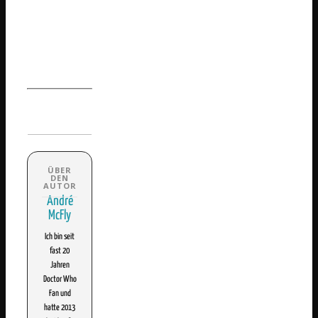
André
McFly
Ich bin seit
fast 20
Jahren
Doctor Who
Fan und
hatte 2013