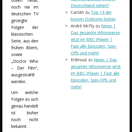
sollen neue,
Deutschland sehen?
noch nie im
Carolin
zu
Top 13 der
deutschen TV
besten Doktoren bisher
gezeigte
André McFly
zu
News |
Folgen der
Das gesamte Whoniverse
klassischen
jetzt im BBC iPlayer |
Serie, aus den
Fast alle Episoden, Spin-
frühen 80ern,
Offs und mehr!
sowie
Erdmuut
zu
News | Das
„Doctor Who
gesamte Whoniverse jetzt
– Der Film“,
im BBC iPlayer | Fast alle
ausgestrahlt
Episoden, Spin-Offs und
werden.
mehr!
Um welche
Folgen es sich
genau handelt
ist bisher
noch nicht
bekannt.