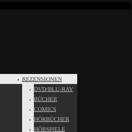
REZENSIONEN
DVD/BLU-RAY
BÜCHER
COMICS
HÖRBÜCHER
HÖRSPIELE