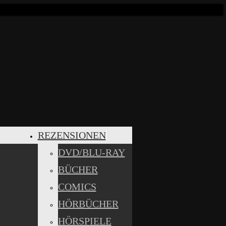
REZENSIONEN
DVD/BLU-RAY
BÜCHER
COMICS
HÖRBÜCHER
HÖRSPIELE