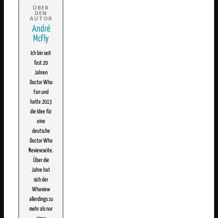
André
McFly
Ich bin seit
fast 20
Jahren
Doctor Who
Fan und
hatte 2013
die Idee für
eine
deutsche
Doctor Who
Reviewseite.
Über die
Jahre hat
sich der
Whoview
allerdings zu
mehr als nur