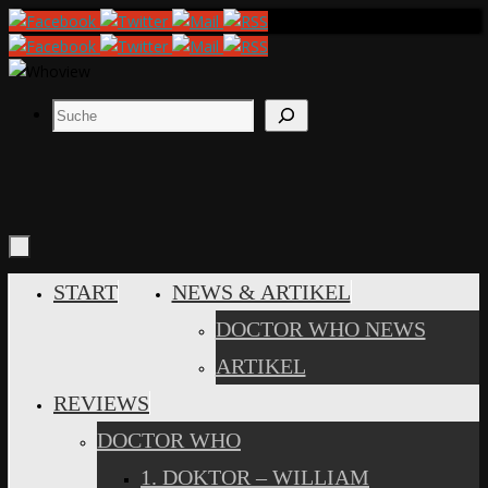
Zum
Inhalt
springen
Suchen
ZUM
START
NEWS & ARTIKEL
INHALT
DOCTOR WHO NEWS
SPRINGEN
ARTIKEL
REVIEWS
DOCTOR WHO
1. DOKTOR – WILLIAM