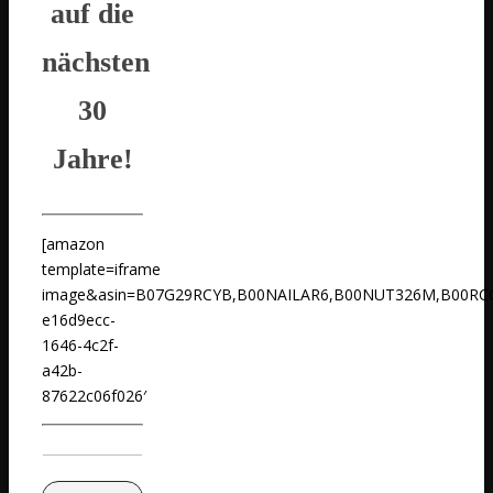
auf die
nächsten
30
Jahre!
[amazon
template=iframe
image&asin=B07G29RCYB,B00NAILAR6,B00NUT326M,B00R
e16d9ecc-
1646-4c2f-
a42b-
87622c06f026′