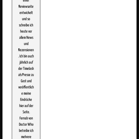
einer
Reviewseite
entwickelt
und so
schreibe ich
heute vor
allem News
und
Rezensionen
. Ich bin auch
jährlich auf
der Timelash
als Presse zu
Gast und
veröffentlich
e meine
Eindrücke
hier auf der
Seite.
Fernab von
Doctor Who
betreibe ich
mehrere