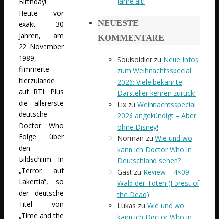
Jahre alt!
Birthday!
Heute vor
NEUESTE
exakt 30
Jahren, am
KOMMENTARE
22. November
1989,
Soulsoldier
zu
Neue Infos
flimmerte
zum Weihnachtsspecial
hierzulande
2026: Viele bekannte
auf RTL Plus
Darsteller kehren zurück!
die allererste
Lix
zu
Weihnachtsspecial
deutsche
2026 angekündigt – Aber
Doctor Who
ohne Disney!
Folge über
Norman
zu
Wie und wo
den
kann ich Doctor Who in
Bildschirm. In
Deutschland sehen?
„Terror auf
Gast
zu
Review – 4×09 –
Lakertia“, so
Wald der Toten (Forest of
der deutsche
the Dead)
Titel von
Lukas
zu
Wie und wo
„Time and the
kann ich Doctor Who in