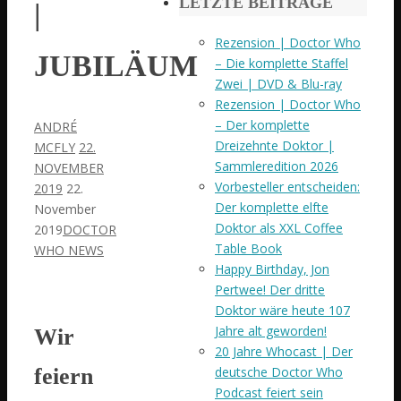
LETZTE BEITRÄGE
|
Rezension | Doctor Who
JUBILÄUM
– Die komplette Staffel
Zwei | DVD & Blu-ray
Rezension | Doctor Who
– Der komplette
ANDRÉ
Dreizehnte Doktor |
MCFLY
22.
Sammleredition 2026
NOVEMBER
Vorbesteller entscheiden:
2019
22.
Der komplette elfte
November
Doktor als XXL Coffee
2019
DOCTOR
Table Book
WHO NEWS
Happy Birthday, Jon
Pertwee! Der dritte
Doktor wäre heute 107
Jahre alt geworden!
Wir
20 Jahre Whocast | Der
feiern
deutsche Doctor Who
Podcast feiert sein