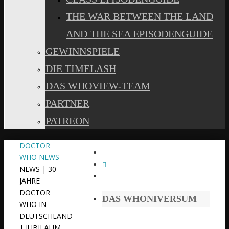
THE WAR BETWEEN THE LAND
AND THE SEA EPISODENGUIDE
GEWINNSPIELE
DIE TIMELASH
DAS WHOVIEW-TEAM
PARTNER
PATREON
START
DOCTOR
WHO NEWS
NEWS | 30
JAHRE
DOCTOR
DAS WHONIVERSUM
WHO IN
DEUTSCHLAND
| JUBILÄUM