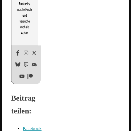
Podcasts,
mache Musik
und
versuche
mich als
Autor.
Beitrag
teilen:
Facebook