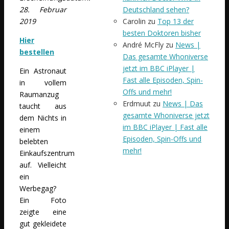
Deutschland sehen?
28. Februar
Carolin
zu
Top 13 der
2019
besten Doktoren bisher
Hier
André McFly
zu
News |
bestellen
Das gesamte Whoniverse
jetzt im BBC iPlayer |
Ein Astronaut
Fast alle Episoden, Spin-
in vollem
Offs und mehr!
Raumanzug
Erdmuut
zu
News | Das
taucht aus
gesamte Whoniverse jetzt
dem Nichts in
im BBC iPlayer | Fast alle
einem
Episoden, Spin-Offs und
belebten
mehr!
Einkaufszentrum
auf. Vielleicht
ein
Werbegag?
Ein Foto
zeigte eine
gut gekleidete