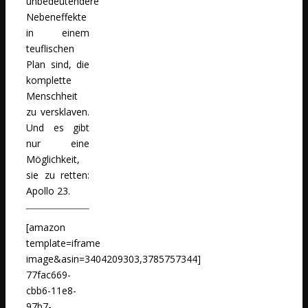
unbedeutendere
Nebeneffekte
in einem
teuflischen
Plan sind, die
komplette
Menschheit
zu versklaven.
Und es gibt
nur eine
Möglichkeit,
sie zu retten:
Apollo 23.
[amazon
template=iframe
image&asin=3404209303,3785757344]
77fac669-
cbb6-11e8-
97b7-