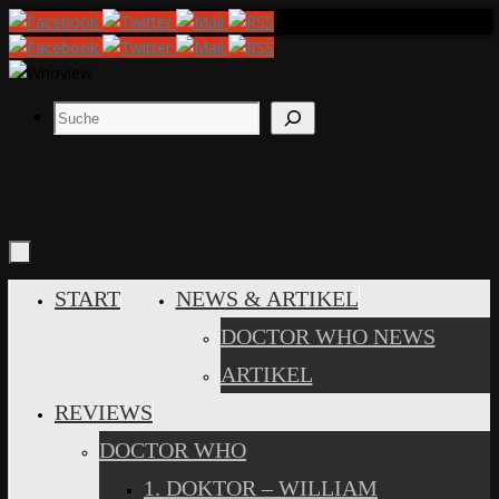
Zum
Inhalt
springen
Suchen
ZUM
START
NEWS & ARTIKEL
INHALT
DOCTOR WHO NEWS
SPRINGEN
ARTIKEL
REVIEWS
DOCTOR WHO
1. DOKTOR – WILLIAM