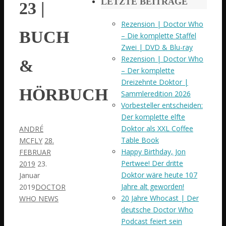
LETZTE BEITRÄGE
23 |
Rezension | Doctor Who
BUCH
– Die komplette Staffel
Zwei | DVD & Blu-ray
Rezension | Doctor Who
&
– Der komplette
Dreizehnte Doktor |
HÖRBUCH
Sammleredition 2026
Vorbesteller entscheiden:
Der komplette elfte
Doktor als XXL Coffee
ANDRÉ
Table Book
MCFLY
28.
Happy Birthday, Jon
FEBRUAR
Pertwee! Der dritte
2019
23.
Doktor wäre heute 107
Januar
Jahre alt geworden!
2019
DOCTOR
20 Jahre Whocast | Der
WHO NEWS
deutsche Doctor Who
Podcast feiert sein