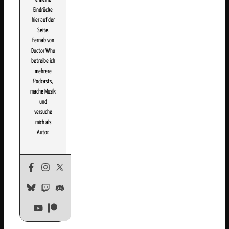
Eindrücke
hier auf der
Seite.
Fernab von
Doctor Who
betreibe ich
mehrere
Podcasts,
mache Musik
und
versuche
mich als
Autor.