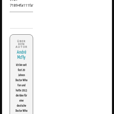
71894fa111fa‘
André
McFly
Ich bin seit
fast 20
Jahren
Doctor Who
Fan und
hatte 2013
die Idee für
eine
deutsche
Doctor Who