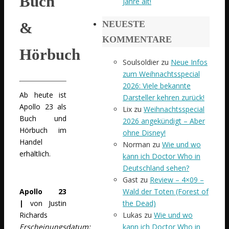
Buch
Jahre alt!
NEUESTE
&
KOMMENTARE
Hörbuch
Soulsoldier
zu
Neue Infos
zum Weihnachtsspecial
2026: Viele bekannte
Ab heute ist
Darsteller kehren zurück!
Apollo 23 als
Lix
zu
Weihnachtsspecial
Buch und
2026 angekündigt – Aber
Hörbuch im
ohne Disney!
Handel
Norman
zu
Wie und wo
erhältlich.
kann ich Doctor Who in
Deutschland sehen?
Gast
zu
Review – 4×09 –
Wald der Toten (Forest of
Apollo 23
the Dead)
|
von Justin
Lukas
zu
Wie und wo
Richards
kann ich Doctor Who in
Erscheinungsdatum: