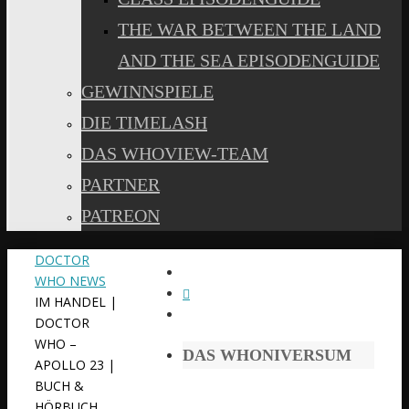
THE WAR BETWEEN THE LAND
AND THE SEA EPISODENGUIDE
GEWINNSPIELE
DIE TIMELASH
DAS WHOVIEW-TEAM
PARTNER
PATREON
START
DOCTOR
WHO NEWS
IM HANDEL |
DOCTOR
WHO –
DAS WHONIVERSUM
APOLLO 23 |
BUCH &
HÖRBUCH