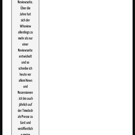
Reviewseite.
Über die
Jahre hat
sich der
Whoview
allerdings zu
mehr als nur
einer
Reviewseite
entwickelt
und so
schreibe ich
heute vor
allem News
und
Rezensionen
. Ich bin auch
jährlich auf
der Timelash
als Presse zu
Gast und
veröffentlich
e meine