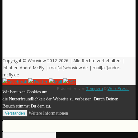
Copyright © Whoview 2012-2026 | Alle Rechte vorbehalten |
Inhaber: André McFly | mail[at]whoview.de | mail[at]andre-
mcfly.de
Präsentiert von
Tempera
&
WordPress.
Wir benutzen Cookies um
die Nutzerfreundlichkeit der Webseite zu verbessen. Durch Deinen
Besuch stimmst Du dem zu.
Verstanden
Weitere Informationen