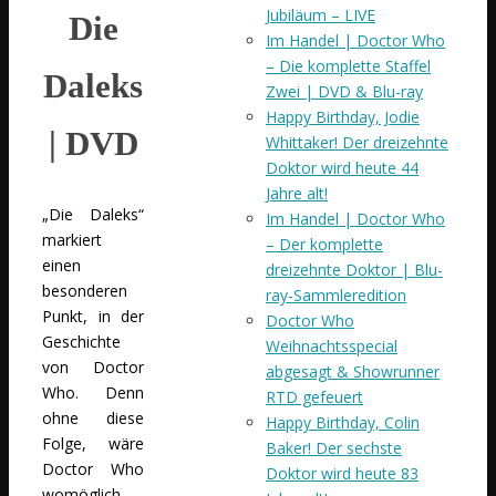
Jubiläum – LIVE
Die
Im Handel | Doctor Who
– Die komplette Staffel
Daleks
Zwei | DVD & Blu-ray
Happy Birthday, Jodie
| DVD
Whittaker! Der dreizehnte
Doktor wird heute 44
Jahre alt!
„Die Daleks“
Im Handel | Doctor Who
markiert
– Der komplette
einen
dreizehnte Doktor | Blu-
besonderen
ray-Sammleredition
Punkt, in der
Doctor Who
Geschichte
Weihnachtsspecial
von Doctor
abgesagt & Showrunner
Who. Denn
RTD gefeuert
ohne diese
Happy Birthday, Colin
Folge, wäre
Baker! Der sechste
Doctor Who
Doktor wird heute 83
womöglich