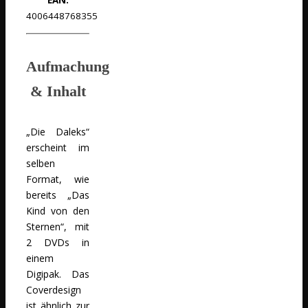
EAN:
4006448768355
Aufmachung
& Inhalt
„Die Daleks“
erscheint im
selben
Format, wie
bereits „Das
Kind von den
Sternen“, mit
2 DVDs in
einem
Digipak. Das
Coverdesign
ist ähnlich zur