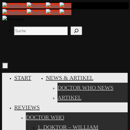
Zum
Inhalt
springen
Suchen
ZUM
START
NEWS & ARTIKEL
INHALT
DOCTOR WHO NEWS
SPRINGEN
ARTIKEL
REVIEWS
DOCTOR WHO
1. DOKTOR – WILLIAM