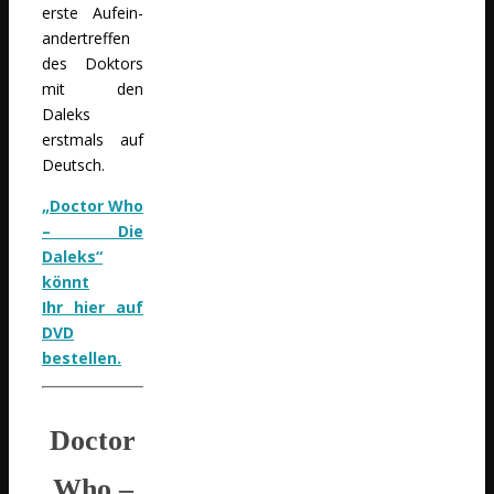
erste Auf­ei­n­
an­der­tref­fen
des Doktors
mit den
Daleks
erstmals auf
Deutsch.
„Doctor Who
– Die
Daleks“
könnt
Ihr
hier
auf
DVD
bestellen.
Doctor
Who –