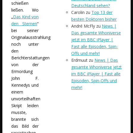
schießen
Deutschland sehen?
ließen. Wo
Carolin
zu
Top 13 der
„
Das Kind von
besten Doktoren bisher
den Sternen
“
André McFly
zu
News |
bei seiner
Das gesamte Whoniverse
Originalausstrahlung
jetzt im BBC iPlayer |
noch unter
Fast alle Episoden, Spin-
den
Offs und mehr!
Berichterstattungen
Erdmuut
zu
News | Das
von der
gesamte Whoniverse jetzt
Ermordung
im BBC iPlayer | Fast alle
John F.
Episoden, Spin-Offs und
Kennedys und
mehr!
einem
unvorteilhaften
Skript leiden
musste,
brannte sich
das Bild der
rassistischen