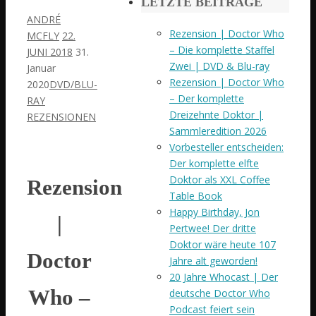
LETZTE BEITRÄGE
ANDRÉ
Rezension | Doctor Who
MCFLY
22.
– Die komplette Staffel
JUNI 2018
31.
Zwei | DVD & Blu-ray
Januar
Rezension | Doctor Who
2020
DVD/BLU-
– Der komplette
RAY
Dreizehnte Doktor |
REZENSIONEN
Sammleredition 2026
Vorbesteller entscheiden:
Der komplette elfte
Doktor als XXL Coffee
Rezension
Table Book
Happy Birthday, Jon
|
Pertwee! Der dritte
Doktor wäre heute 107
Doctor
Jahre alt geworden!
20 Jahre Whocast | Der
Who –
deutsche Doctor Who
Podcast feiert sein