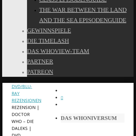
THE WAR BETWEEN THE LAND
AND THE SEA EPISODENGUIDE
GEWINNSPIELE
DIE TIMELASH
DAS WHOVIEW-TEAM
PARTNER
PATREON
START
DVD/BLU-
RAY
REZENSIONEN
REZENSION |
DOCTOR
DAS WHONIVERSUM
WHO – DIE
DALEKS |
DVD