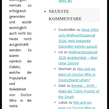
Jahre alt!
niemals so
erfolgreich
NEUESTE
geworden
KOMMENTARE
und würde
womöglich
Soulsoldier
zu
Neue Infos
auch nicht bis
zum Weihnachtsspecial
heute noch
2026: Viele bekannte
ausgestrahlt
Darsteller kehren zurück!
werden. Es
Lix
zu
Weihnachtsspecial
waren
2026 angekündigt – Aber
nämlich die
ohne Disney!
Daleks,
Norman
zu
Wie und wo
welche die
kann ich Doctor Who in
Popularität
Deutschland sehen?
und
Gast
zu
Review – 4×09 –
Beliebtheit
Wald der Toten (Forest of
von Doctor
the Dead)
Who in die
Lukas
zu
Wie und wo
Höhe
kann ich Doctor Who in