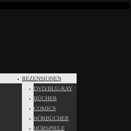
REZENSIONEN
DVD/BLU-RAY
BÜCHER
COMICS
HÖRBÜCHER
HÖRSPIELE