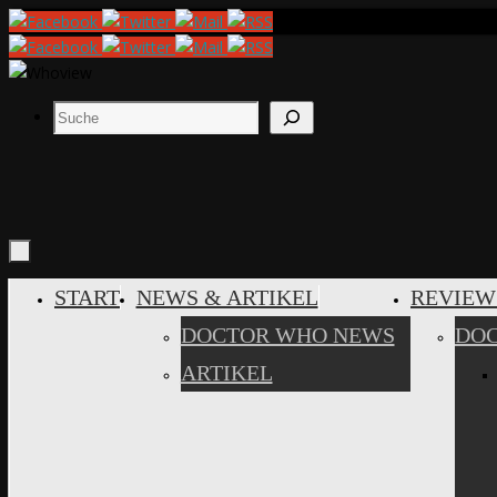
Zum
Inhalt
springen
Suchen
ZUM
START
NEWS & ARTIKEL
REVIEW
INHALT
DOCTOR WHO NEWS
DO
SPRINGEN
ARTIKEL