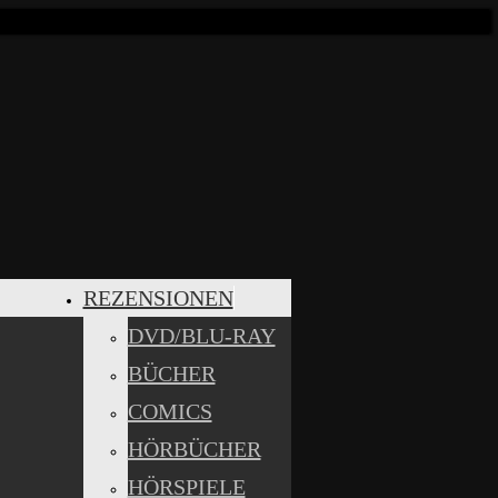
REZENSIONEN
DVD/BLU-RAY
BÜCHER
COMICS
HÖRBÜCHER
HÖRSPIELE