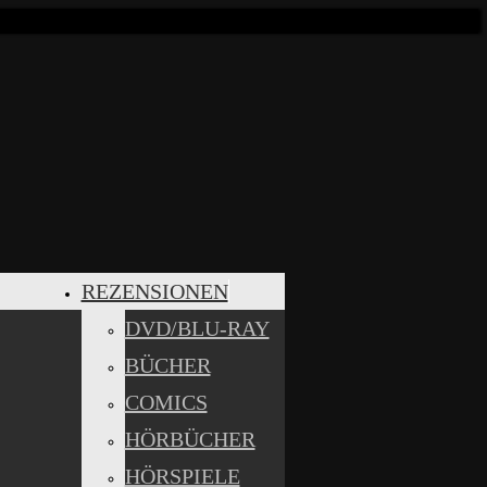
REZENSIONEN
DVD/BLU-RAY
BÜCHER
COMICS
HÖRBÜCHER
HÖRSPIELE