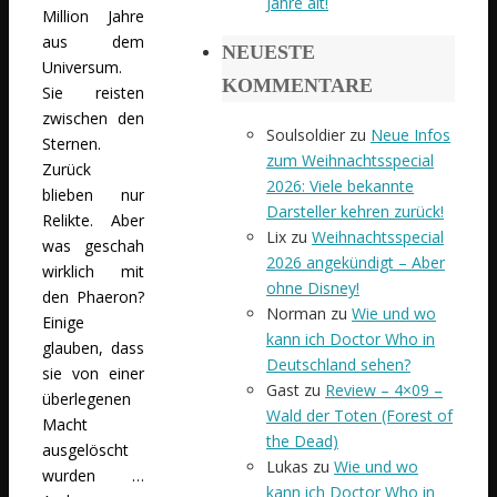
Jahre alt!
Million Jahre
aus dem
NEUESTE
Universum.
KOMMENTARE
Sie reisten
zwischen den
Soulsoldier
zu
Neue Infos
Sternen.
zum Weihnachtsspecial
Zurück
2026: Viele bekannte
blieben nur
Darsteller kehren zurück!
Relikte. Aber
Lix
zu
Weihnachtsspecial
was geschah
2026 angekündigt – Aber
wirklich mit
ohne Disney!
den Phaeron?
Norman
zu
Wie und wo
Einige
kann ich Doctor Who in
glauben, dass
Deutschland sehen?
sie von einer
Gast
zu
Review – 4×09 –
überlegenen
Wald der Toten (Forest of
Macht
the Dead)
ausgelöscht
Lukas
zu
Wie und wo
wurden …
kann ich Doctor Who in