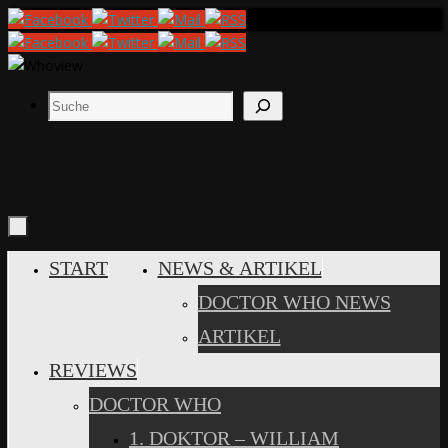
Zum
Inhalt
springen
Suchen
ZUM
START
NEWS & ARTIKEL
INHALT
DOCTOR WHO NEWS
SPRINGEN
ARTIKEL
REVIEWS
DOCTOR WHO
1. DOKTOR – WILLIAM