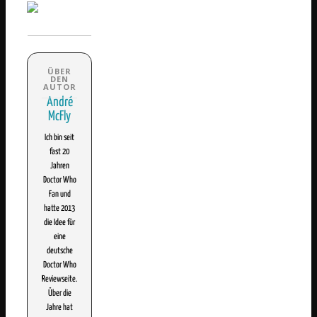
André
McFly
Ich bin seit
fast 20
Jahren
Doctor Who
Fan und
hatte 2013
die Idee für
eine
deutsche
Doctor Who
Reviewseite.
Über die
Jahre hat