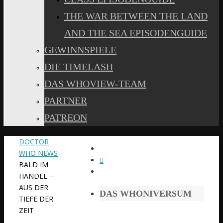
THE WAR BETWEEN THE LAND
AND THE SEA EPISODENGUIDE
GEWINNSPIELE
DIE TIMELASH
DAS WHOVIEW-TEAM
PARTNER
PATREON
START
DOCTOR
WHO NEWS
BALD IM
HANDEL –
AUS DER
DAS WHONIVERSUM
TIEFE DER
ZEIT