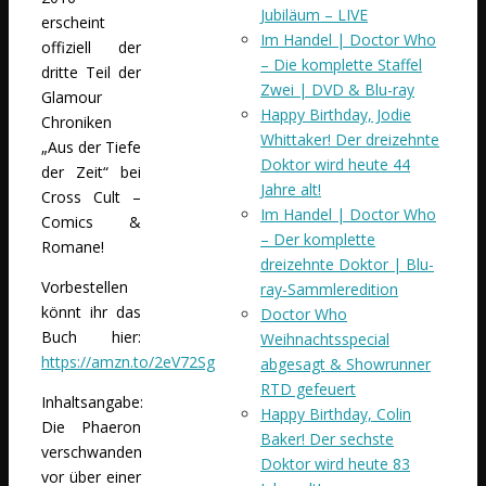
Jubiläum – LIVE
erscheint
Im Handel | Doctor Who
offiziell der
– Die komplette Staffel
dritte Teil der
Zwei | DVD & Blu-ray
Glamour
Happy Birthday, Jodie
Chroniken
Whittaker! Der dreizehnte
„Aus der Tiefe
Doktor wird heute 44
der Zeit“ bei
Jahre alt!
Cross Cult –
Im Handel | Doctor Who
Comics &
– Der komplette
Romane!
dreizehnte Doktor | Blu-
Vorbestellen
ray-Sammleredition
könnt ihr das
Doctor Who
Buch hier:
Weihnachtsspecial
https://amzn.to/2eV72Sg
abgesagt & Showrunner
RTD gefeuert
Inhaltsangabe:
Happy Birthday, Colin
Die Phaeron
Baker! Der sechste
verschwanden
Doktor wird heute 83
vor über einer