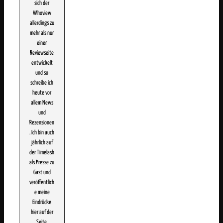
sich der
Whoview
allerdings zu
mehr als nur
einer
Reviewseite
entwickelt
und so
schreibe ich
heute vor
allem News
und
Rezensionen
. Ich bin auch
jährlich auf
der Timelash
als Presse zu
Gast und
veröffentlich
e meine
Eindrücke
hier auf der
Seite.