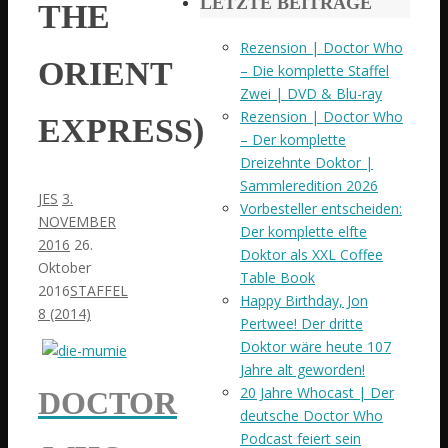
LETZTE BEITRÄGE
THE
Rezension | Doctor Who
ORIENT
– Die komplette Staffel
Zwei | DVD & Blu-ray
Rezension | Doctor Who
EXPRESS)
– Der komplette
Dreizehnte Doktor |
Sammleredition 2026
JES
3.
Vorbesteller entscheiden:
NOVEMBER
Der komplette elfte
2016
26.
Doktor als XXL Coffee
Oktober
Table Book
2016
STAFFEL
Happy Birthday, Jon
8 (2014)
Pertwee! Der dritte
Doktor wäre heute 107
Jahre alt geworden!
20 Jahre Whocast | Der
DOCTOR
deutsche Doctor Who
Podcast feiert sein