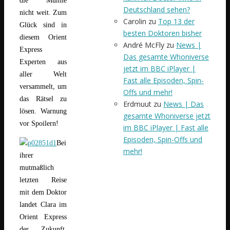
die Mumie
Deutschland sehen?
nicht weit. Zum
Carolin
zu
Top 13 der
Glück sind in
besten Doktoren bisher
diesem Orient
André McFly
zu
News |
Express
Das gesamte Whoniverse
Experten aus
jetzt im BBC iPlayer |
aller Welt
Fast alle Episoden, Spin-
versammelt, um
Offs und mehr!
das Rätsel zu
Erdmuut
zu
News | Das
lösen. Warnung
gesamte Whoniverse jetzt
vor Spoilern!
im BBC iPlayer | Fast alle
Episoden, Spin-Offs und
Bei
mehr!
ihrer
mutmaßlich
letzten Reise
mit dem Doktor
landet Clara im
Orient Express
der Zukunft,