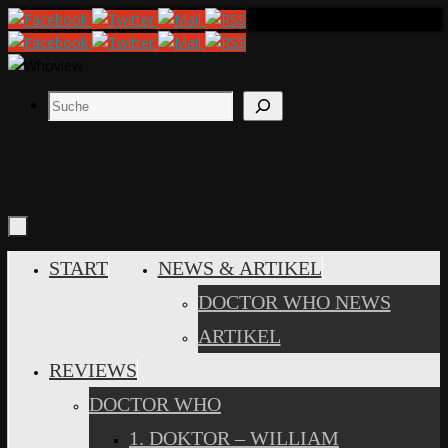
Zum
Inhalt
springen
Suchen
ZUM
START
NEWS & ARTIKEL
INHALT
DOCTOR WHO NEWS
SPRINGEN
ARTIKEL
REVIEWS
DOCTOR WHO
1. DOKTOR – WILLIAM