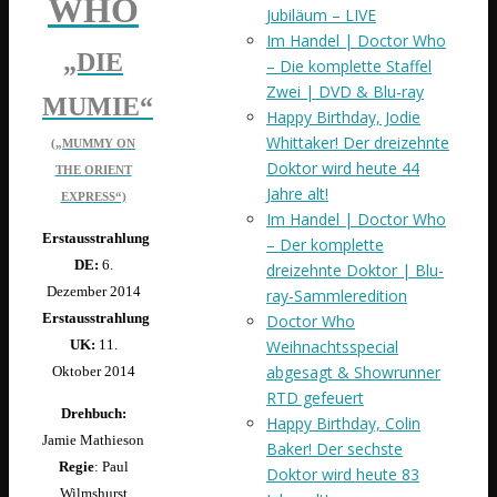
WHO
Jubiläum – LIVE
Im Handel | Doctor Who
„DIE
– Die komplette Staffel
Zwei | DVD & Blu-ray
MUMIE“
Happy Birthday, Jodie
Whittaker! Der dreizehnte
(„MUMMY ON
Doktor wird heute 44
THE ORIENT
Jahre alt!
EXPRESS“)
Im Handel | Doctor Who
Erstausstrahlung
– Der komplette
DE:
6.
dreizehnte Doktor | Blu-
Dezember 2014
ray-Sammleredition
Erstausstrahlung
Doctor Who
Weihnachtsspecial
UK:
11.
abgesagt & Showrunner
Oktober 2014
RTD gefeuert
Drehbuch:
Happy Birthday, Colin
Jamie Mathieson
Baker! Der sechste
Regie
: Paul
Doktor wird heute 83
Wilmshurst