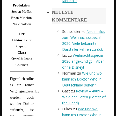
Jahre alt!
Produktion
:
NEUESTE
Steven Moffat,
Brian Minchin,
KOMMENTARE
Nikki Wilson
Soulsoldier
zu
Neue Infos
Der
zum Weihnachtsspecial
Doktor:
Peter
2026: Viele bekannte
Capaldi
Darsteller kehren zurück!
Clara
Lix
zu
Weihnachtsspecial
Oswald:
Jenna
2026 angekündigt – Aber
Coleman
ohne Disney!
Norman
zu
Wie und wo
kann ich Doctor Who in
Eigentlich sollte
Deutschland sehen?
es ein reiner
Gast
zu
Review – 4×09 –
Vergnügungsausflug
Wald der Toten (Forest of
werden, doch
the Dead)
wo der Doktor
Lukas
zu
Wie und wo
auftaucht, ist
kann ich Doctor Who in