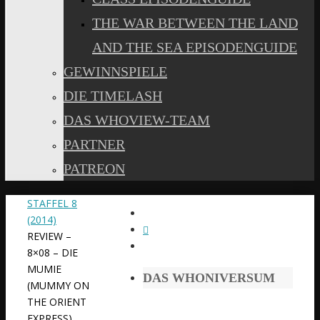
THE WAR BETWEEN THE LAND
AND THE SEA EPISODENGUIDE
GEWINNSPIELE
DIE TIMELASH
DAS WHOVIEW-TEAM
PARTNER
PATREON
START
STAFFEL 8
(2014)
REVIEW –
8×08 – DIE
MUMIE
DAS WHONIVERSUM
(MUMMY ON
THE ORIENT
EXPRESS)