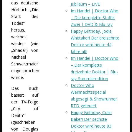
das deutsche
Jubiläum – LIVE
Hörbuch „Die
Im Handel | Doctor Who
Stadt des
– Die komplette Staffel
Todes“
Zwei | DVD & Blu-ray
heraus,
Happy Birthday, Jodie
welches
Whittaker! Der dreizehnte
wieder (wie
Doktor wird heute 44
„Shada“) von
Jahre alt!
Michael
Im Handel | Doctor Who
Schwarzmaier
– Der komplette
eingesprochen
dreizehnte Doktor | Blu-
wurde.
ray-Sammleredition
Doctor Who
Das Buch
Weihnachtsspecial
basiert auf
abgesagt & Showrunner
der TV-Folge
RTD gefeuert
„City of
Happy Birthday, Colin
Death“
Baker! Der sechste
(geschrieben
Doktor wird heute 83
von Douglas