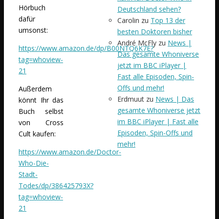
Hörbuch
Deutschland sehen?
dafür
Carolin
zu
Top 13 der
umsonst:
besten Doktoren bisher
André McFly
zu
News |
https://www.amazon.de/dp/B00NTQ6K7E?
Das gesamte Whoniverse
tag=whoview-
jetzt im BBC iPlayer |
21
Fast alle Episoden, Spin-
Offs und mehr!
Außerdem
Erdmuut
zu
News | Das
könnt Ihr das
gesamte Whoniverse jetzt
Buch selbst
im BBC iPlayer | Fast alle
von Cross
Episoden, Spin-Offs und
Cult kaufen:
mehr!
https://www.amazon.de/Doctor-
Who-Die-
Stadt-
Todes/dp/386425793X?
tag=whoview-
21