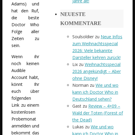
Jahre alt!
Adams) und
hat den Ruf,
NEUESTE
die beste
KOMMENTARE
Doctor Who
Folge aller
Soulsoldier
zu
Neue Infos
Zeiten zu
zum Weihnachtsspecial
sein.
2026: Viele bekannte
Wenn ihr
Darsteller kehren zurück!
noch keinen
Lix
zu
Weihnachtsspecial
Audible
2026 angekündigt – Aber
Account habt,
ohne Disney!
könnt Ihr
Norman
zu
Wie und wo
euch über
kann ich Doctor Who in
folgenden
Deutschland sehen?
Link zu einem
Gast
zu
Review – 4×09 –
kostenlosen
Wald der Toten (Forest of
Probemonat
the Dead)
anmelden und
Lukas
zu
Wie und wo
bekommt das
kann ich Doctor Who in