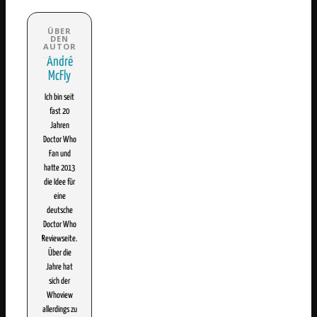
André
McFly
Ich bin seit
fast 20
Jahren
Doctor Who
Fan und
hatte 2013
die Idee für
eine
deutsche
Doctor Who
Reviewseite.
Über die
Jahre hat
sich der
Whoview
allerdings zu