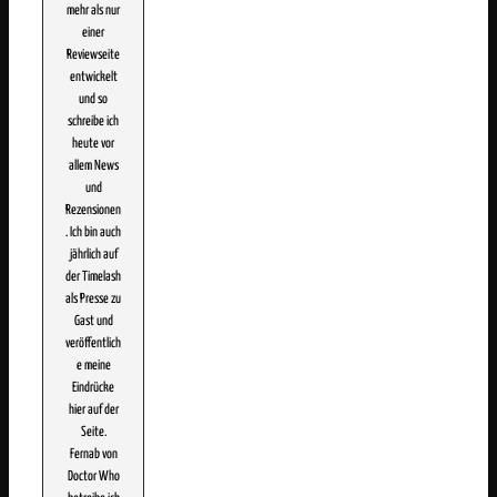
mehr als nur
einer
Reviewseite
entwickelt
und so
schreibe ich
heute vor
allem News
und
Rezensionen
. Ich bin auch
jährlich auf
der Timelash
als Presse zu
Gast und
veröffentlich
e meine
Eindrücke
hier auf der
Seite.
Fernab von
Doctor Who