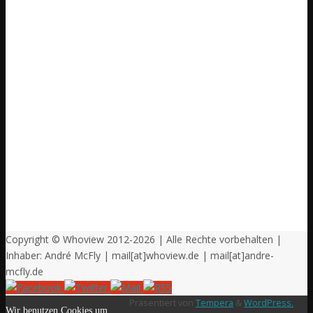
Copyright © Whoview 2012-2026 | Alle Rechte vorbehalten |
Inhaber: André McFly | mail[at]whoview.de | mail[at]andre-
mcfly.de
Präsentiert von
Tempera
&
WordPress.
Wir benutzen Cookies um