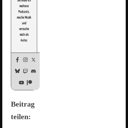
betreibe ich
mehrere
Podcasts,
mache Musik
und
versuche
mich als
Autor.
Beitrag
teilen: