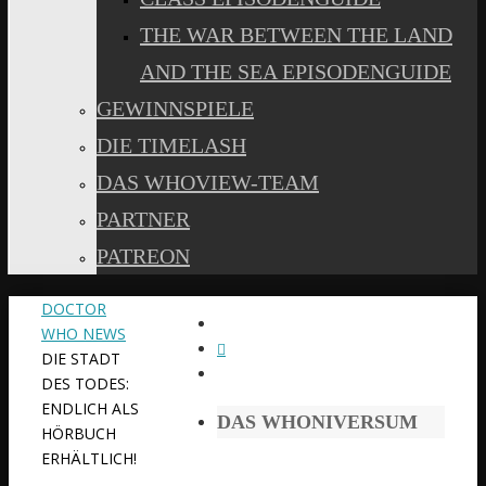
THE WAR BETWEEN THE LAND
AND THE SEA EPISODENGUIDE
GEWINNSPIELE
DIE TIMELASH
DAS WHOVIEW-TEAM
PARTNER
PATREON
START
DOCTOR
WHO NEWS
DIE STADT
DES TODES:
ENDLICH ALS
DAS WHONIVERSUM
HÖRBUCH
ERHÄLTLICH!