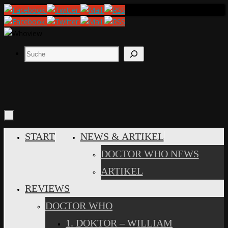
Zum
Inhalt
springen
Suchen
ZUM
START
NEWS & ARTIKEL
INHALT
DOCTOR WHO NEWS
SPRINGEN
ARTIKEL
REVIEWS
DOCTOR WHO
1. DOKTOR – WILLIAM