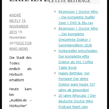
LETZTE BEITRÄGE
Rezension | Doctor Who
ANDRÉ
– Die komplette Staffel
MCFLY
19.
Zwei | DVD & Blu-ray
NOVEMBER
Rezension | Doctor Who
2015
19.
– Der komplette
November
Dreizehnte Doktor |
2015
DOCTOR
Sammleredition 2026
WHO NEWS
Vorbesteller entscheiden:
Der komplette elfte
Die Stadt des
Doktor als XXL Coffee
Todes:
Table Book
endlich als
Happy Birthday, Jon
Hörbuch
Pertwee! Der dritte
erhältlich!
Doktor wäre heute 107
Heute kam
Jahre alt geworden!
bei
20 Jahre Whocast | Der
„Audible.de –
deutsche Doctor Who
Hörbücher“
Podcast feiert sein