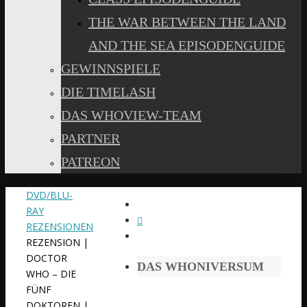
THE WAR BETWEEN THE LAND
AND THE SEA EPISODENGUIDE
GEWINNSPIELE
DIE TIMELASH
DAS WHOVIEW-TEAM
PARTNER
PATREON
START
DVD/BLU-
RAY
REZENSIONEN
REZENSION |
DOCTOR
DAS WHONIVERSUM
WHO – DIE
FÜNF
DOKTOREN |