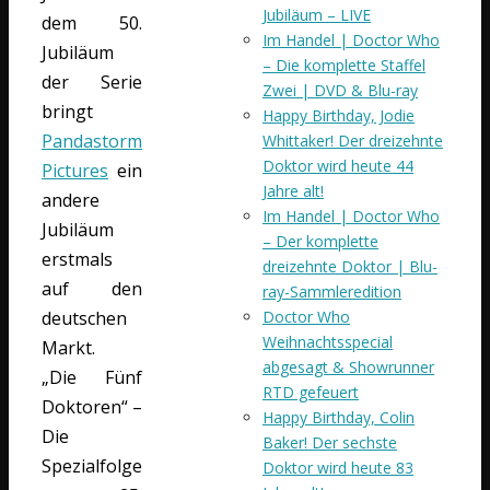
Jubiläum – LIVE
dem 50.
Im Handel | Doctor Who
Jubiläum
– Die komplette Staffel
der Serie
Zwei | DVD & Blu-ray
bringt
Happy Birthday, Jodie
Pandastorm
Whittaker! Der dreizehnte
Doktor wird heute 44
Pictures
ein
Jahre alt!
andere
Im Handel | Doctor Who
Jubiläum
– Der komplette
erstmals
dreizehnte Doktor | Blu-
auf den
ray-Sammleredition
Doctor Who
deutschen
Weihnachtsspecial
Markt.
abgesagt & Showrunner
„Die Fünf
RTD gefeuert
Doktoren“ –
Happy Birthday, Colin
Die
Baker! Der sechste
Spezialfolge
Doktor wird heute 83