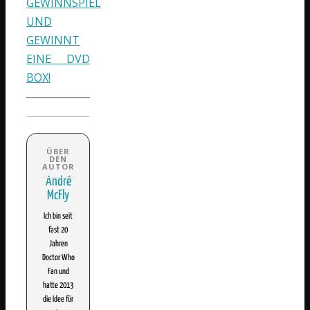
GEWINNSPIEL
UND
GEWINNT
EINE DVD
BOX!
André
McFly
Ich bin seit
fast 20
Jahren
Doctor Who
Fan und
hatte 2013
die Idee für