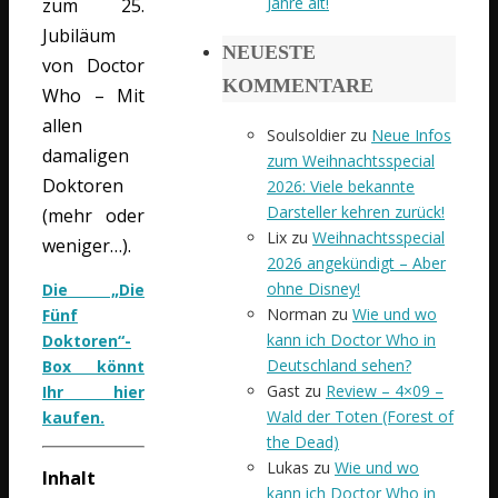
Jahre alt!
zum 25.
Jubiläum
NEUESTE
von Doctor
KOMMENTARE
Who – Mit
allen
Soulsoldier
zu
Neue Infos
damaligen
zum Weihnachtsspecial
Doktoren
2026: Viele bekannte
Darsteller kehren zurück!
(mehr oder
Lix
zu
Weihnachtsspecial
weniger…).
2026 angekündigt – Aber
ohne Disney!
Die „Die
Norman
zu
Wie und wo
Fünf
kann ich Doctor Who in
Doktoren“-
Deutschland sehen?
Box könnt
Gast
zu
Review – 4×09 –
Ihr hier
Wald der Toten (Forest of
kaufen.
the Dead)
Lukas
zu
Wie und wo
Inhalt
kann ich Doctor Who in