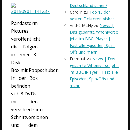
Deutschland sehen?
Carolin
zu
Top 13 der
besten Doktoren bisher
Pandastorm
André McFly
zu
News |
Pictures
Das gesamte Whoniverse
veröffentlicht
jetzt im BBC iPlayer |
Fast alle Episoden, Spin-
die Folgen
Offs und mehr!
in einer 3-
Erdmuut
zu
News | Das
Disk-
gesamte Whoniverse jetzt
Box mit Pappschuber.
im BBC iPlayer | Fast alle
In der Box
Episoden, Spin-Offs und
mehr!
befinden
sich 3 DVDs,
mit den
verschiedenen
Schnittversionen
und dem