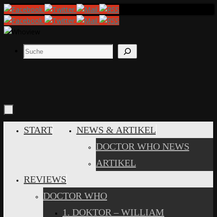
Zum
Inhalt
springen
Suchen
ZUM
START
NEWS & ARTIKEL
INHALT
DOCTOR WHO NEWS
SPRINGEN
ARTIKEL
REVIEWS
DOCTOR WHO
1. DOKTOR – WILLIAM