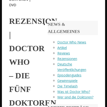
DVD
REZENSION
NEWS &
ALLGEMEINES
|
Doctor Who News
DOCTOR
Artikel
Reviews
Rezensionen
WHO
Deutsche
Veröffentlichungen
– DIE
Episodenguides
Gewinnspiele
Die Timelash
FÜNF
Was ist Doctor Who?
Wer sind die Doktoren?
DOKTOREN