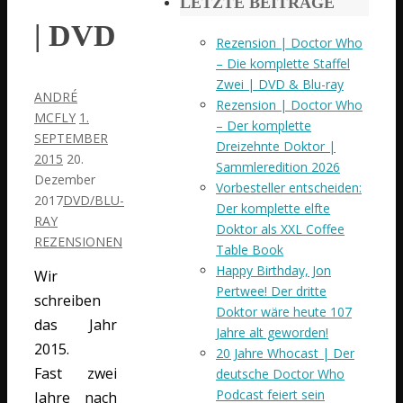
LETZTE BEITRÄGE
| DVD
Rezension | Doctor Who
– Die komplette Staffel
Zwei | DVD & Blu-ray
ANDRÉ
Rezension | Doctor Who
MCFLY
1.
– Der komplette
SEPTEMBER
Dreizehnte Doktor |
2015
20.
Sammleredition 2026
Dezember
Vorbesteller entscheiden:
2017
DVD/BLU-
Der komplette elfte
RAY
Doktor als XXL Coffee
REZENSIONEN
Table Book
Happy Birthday, Jon
Wir
Pertwee! Der dritte
schreiben
Doktor wäre heute 107
das Jahr
Jahre alt geworden!
2015.
20 Jahre Whocast | Der
Fast zwei
deutsche Doctor Who
Podcast feiert sein
Jahre nach