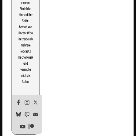
e meine
Eindrücke
hier auf der
Seite.
Fernab von
Doctor Who
betreibe ich
mehrere
Podcasts,
mache Musik
und
versuche
mich als
Autor.