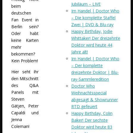
Jubiläum – LIVE
beim
Im Handel | Doctor Who
deutschen
– Die komplette Staffel
Fan Event in
Zwei | DVD & Blu-ray
Berlin sein?
Happy Birthday, Jodie
Oder habt
Whittaker! Der dreizehnte
keine Karten
Doktor wird heute 44
mehr
Jahre alt!
bekommen?
Im Handel | Doctor Who
Kein Problem!
– Der komplette
Hier seht Ihr
dreizehnte Doktor | Blu-
den Mitschnitt
ray-Sammleredition
des Q&A
Doctor Who
Panels mit
Weihnachtsspecial
Steven
abgesagt & Showrunner
Gätjen, Peter
RTD gefeuert
Capaldi und
Happy Birthday, Colin
Jenna
Baker! Der sechste
Coleman!
Doktor wird heute 83