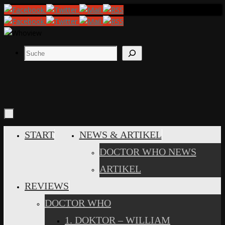
Zum
Inhalt
springen
Suchen
ZUM
START
NEWS & ARTIKEL
INHALT
DOCTOR WHO NEWS
SPRINGEN
ARTIKEL
REVIEWS
DOCTOR WHO
1. DOKTOR – WILLIAM