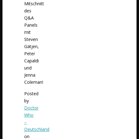
Mitschnitt
des
Q&A
Panels
mit
Steven
Gätjen,
Peter
Capaldi
und
Jenna
Coleman!
Posted
by
Doctor
Who
–
Deutschland
on