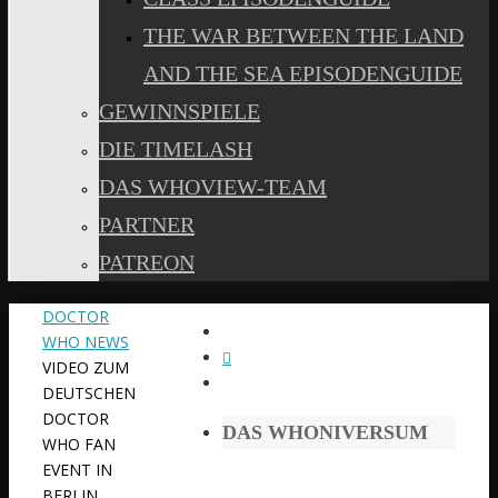
THE WAR BETWEEN THE LAND
AND THE SEA EPISODENGUIDE
GEWINNSPIELE
DIE TIMELASH
DAS WHOVIEW-TEAM
PARTNER
PATREON
START
DOCTOR
WHO NEWS
VIDEO ZUM
DEUTSCHEN
DOCTOR
DAS WHONIVERSUM
WHO FAN
EVENT IN
BERLIN