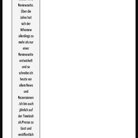
Reviewseite.
Über die
Jahre hat
sich der
Whoview
allerdings zu
mehr als nur
einer
Reviewseite
entwickelt
und so
schreibe ich
heute vor
allem News
und
Rezensionen
. Ich bin auch
jährlich auf
der Timelash
als Presse zu
Gast und
veröffentlich