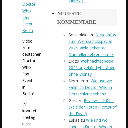
Jahre alt!
Doctor
Who
NEUESTE
Fan
KOMMENTARE
Event
Berlin
Soulsoldier
zu
Neue Infos
Video
zum Weihnachtsspecial
zum
2026: Viele bekannte
deutschen
Darsteller kehren zurück!
Doctor
Lix
zu
Weihnachtsspecial
Who
2026 angekündigt – Aber
Fan
ohne Disney!
Event
Norman
zu
Wie und wo
in
kann ich Doctor Who in
Berlin!
Deutschland sehen?
Gast
zu
Review – 4×09 –
Ihr
Wald der Toten (Forest of
konntet
the Dead)
Freitag
Lukas
zu
Wie und wo
nicht
kann ich Doctor Who in