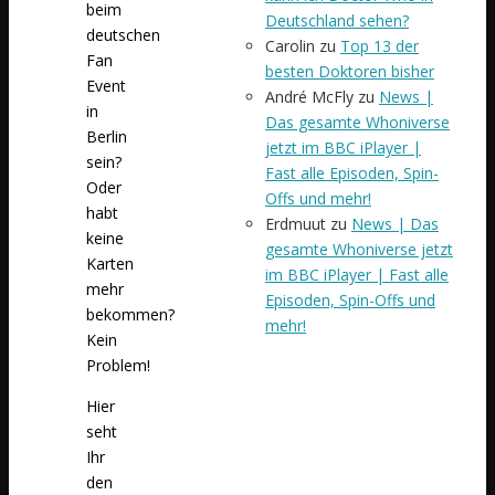
beim
Deutschland sehen?
deutschen
Carolin
zu
Top 13 der
Fan
besten Doktoren bisher
Event
André McFly
zu
News |
in
Das gesamte Whoniverse
Berlin
jetzt im BBC iPlayer |
sein?
Fast alle Episoden, Spin-
Oder
Offs und mehr!
habt
Erdmuut
zu
News | Das
keine
gesamte Whoniverse jetzt
Karten
im BBC iPlayer | Fast alle
mehr
Episoden, Spin-Offs und
bekommen?
mehr!
Kein
Problem!
Hier
seht
Ihr
den