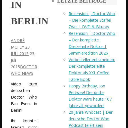
LETZTE BEITRÄGE
IN
Rezension | Doctor Who
BERLIN
– Die komplette Staffel
Zwei | DVD & Blu-ray
Rezension | Doctor Who
– Der komplette
ANDRÉ
Dreizehnte Doktor |
MCFLY
20.
Sammleredition 2026
JULI 2015
23.
Vorbesteller entscheiden:
Juli
Der komplette elfte
2015
DOCTOR
Doktor als XXL Coffee
WHO NEWS
Table Book
Video zum
Happy Birthday, Jon
deutschen
Pertwee! Der dritte
Doctor Who
Doktor wäre heute 107
Fan Event in
Jahre alt geworden!
Berlin!
20 Jahre Whocast | Der
deutsche Doctor Who
Ihr konntet
Podcast feiert sein
Freitag nicht