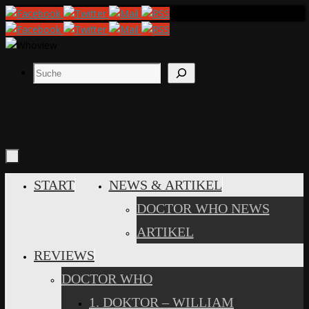
Zum
Inhalt
springen
Suchen
ZUM
START
NEWS & ARTIKEL
INHALT
DOCTOR WHO NEWS
SPRINGEN
ARTIKEL
REVIEWS
DOCTOR WHO
1. DOKTOR – WILLIAM