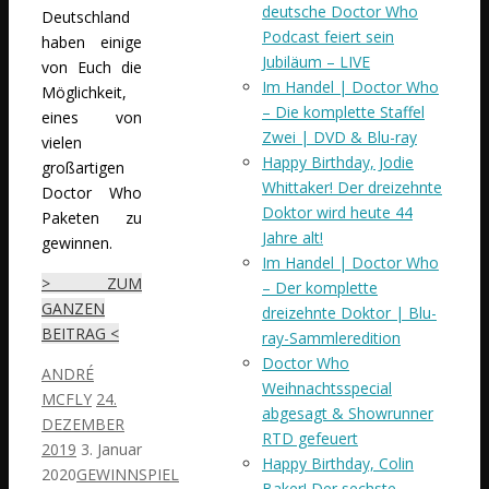
deutsche Doctor Who
Deutschland
Podcast feiert sein
haben einige
Jubiläum – LIVE
von Euch die
Im Handel | Doctor Who
Möglichkeit,
– Die komplette Staffel
eines von
Zwei | DVD & Blu-ray
vielen
Happy Birthday, Jodie
großartigen
Whittaker! Der dreizehnte
Doctor Who
Doktor wird heute 44
Paketen zu
Jahre alt!
gewinnen.
Im Handel | Doctor Who
> ZUM
– Der komplette
GANZEN
dreizehnte Doktor | Blu-
BEITRAG <
ray-Sammleredition
Doctor Who
ANDRÉ
Weihnachtsspecial
MCFLY
24.
abgesagt & Showrunner
DEZEMBER
RTD gefeuert
2019
3. Januar
Happy Birthday, Colin
2020
GEWINNSPIEL
Baker! Der sechste