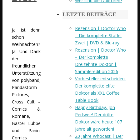
Wer sind die Doktoren?
LETZTE BEITRÄGE
Rezension | Doctor Who
Ja ist denn
– Die komplette Staffel
schon
Zwei | DVD & Blu-ray
Weihnachten?
Rezension | Doctor Who
Ja! Und Dank
– Der komplette
der
Dreizehnte Doktor |
freundlichen
Sammleredition 2026
Unterstützung
Vorbesteller entscheiden:
von polyband,
Der komplette elfte
Pandastorm
Doktor als XXL Coffee
Pictures,
Table Book
Cross Cult –
Happy Birthday, Jon
Comics &
Pertwee! Der dritte
Romane,
Doktor wäre heute 107
Bastei Lübbe
Jahre alt geworden!
und Panini
20 Jahre Whocast | Der
Comics