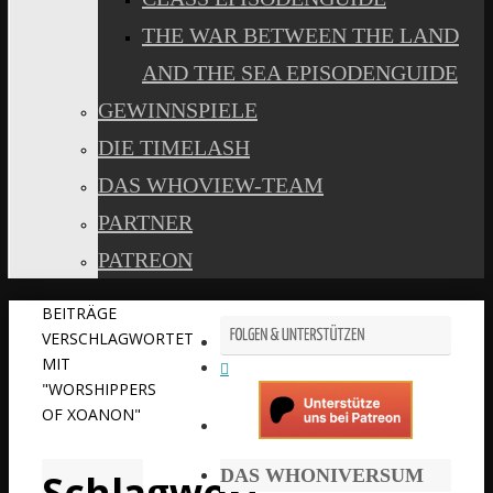
THE WAR BETWEEN THE LAND
AND THE SEA EPISODENGUIDE
GEWINNSPIELE
DIE TIMELASH
DAS WHOVIEW-TEAM
PARTNER
PATREON
START
BEITRÄGE
VERSCHLAGWORTET
MIT
"WORSHIPPERS
OF XOANON"
DAS WHONIVERSUM
Schlagwort: