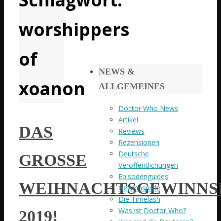
worshippers
of
NEWS &
xoanon
ALLGEMEINES
Doctor Who News
Artikel
DAS
Reviews
Rezensionen
Deutsche
GROSSE W
Veröffentlichungen
Episodenguides
EIHNACHTSGEWINNSPI
Gewinnspiele
Die Timelash
Was ist Doctor Who?
019!