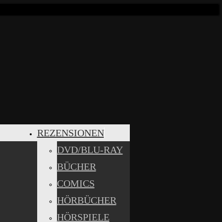
REZENSIONEN
DVD/BLU-RAY
BÜCHER
COMICS
HÖRBÜCHER
HÖRSPIELE