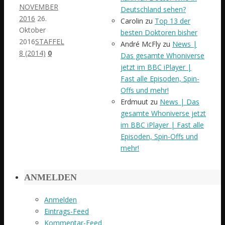
NOVEMBER
Deutschland sehen?
2016
26.
Carolin
zu
Top 13 der
Oktober
besten Doktoren bisher
2016
STAFFEL
André McFly
zu
News |
8 (2014)
0
Das gesamte Whoniverse
jetzt im BBC iPlayer |
Fast alle Episoden, Spin-
Offs und mehr!
Erdmuut
zu
News | Das
gesamte Whoniverse jetzt
im BBC iPlayer | Fast alle
Episoden, Spin-Offs und
mehr!
ANMELDEN
Anmelden
Eintrags-Feed
Kommentar-Feed