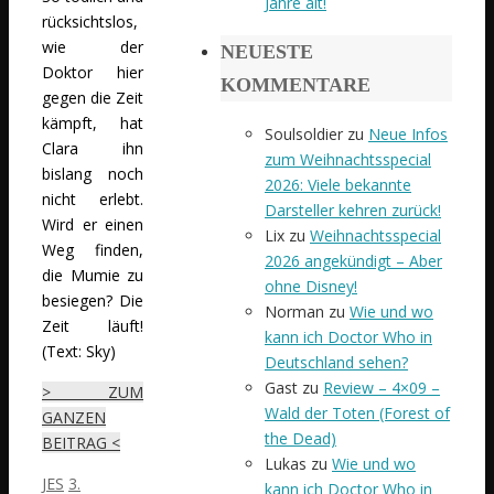
Jahre alt!
rücksichtslos,
wie der
NEUESTE
Doktor hier
KOMMENTARE
gegen die Zeit
kämpft, hat
Soulsoldier
zu
Neue Infos
Clara ihn
zum Weihnachtsspecial
bislang noch
2026: Viele bekannte
nicht erlebt.
Darsteller kehren zurück!
Wird er einen
Lix
zu
Weihnachtsspecial
Weg finden,
2026 angekündigt – Aber
die Mumie zu
ohne Disney!
besiegen? Die
Norman
zu
Wie und wo
Zeit läuft!
kann ich Doctor Who in
(Text: Sky)
Deutschland sehen?
Gast
zu
Review – 4×09 –
> ZUM
Wald der Toten (Forest of
GANZEN
the Dead)
BEITRAG <
Lukas
zu
Wie und wo
JES
3.
kann ich Doctor Who in