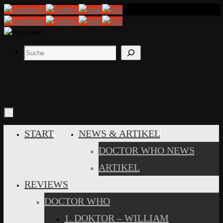
Zum
Inhalt
springen
Suchen
ZUM
START
NEWS & ARTIKEL
INHALT
DOCTOR WHO NEWS
SPRINGEN
ARTIKEL
REVIEWS
DOCTOR WHO
1. DOKTOR – WILLIAM