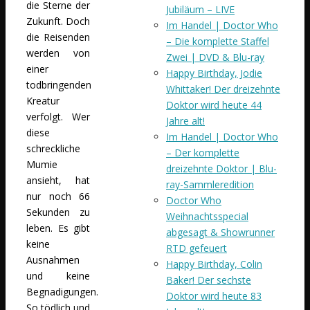
die Sterne der
Jubiläum – LIVE
Zukunft. Doch
Im Handel | Doctor Who
die Reisenden
– Die komplette Staffel
werden von
Zwei | DVD & Blu-ray
einer
Happy Birthday, Jodie
todbringenden
Whittaker! Der dreizehnte
Kreatur
Doktor wird heute 44
verfolgt. Wer
Jahre alt!
diese
Im Handel | Doctor Who
schreckliche
– Der komplette
Mumie
dreizehnte Doktor | Blu-
ansieht, hat
ray-Sammleredition
nur noch 66
Doctor Who
Sekunden zu
Weihnachtsspecial
leben. Es gibt
abgesagt & Showrunner
keine
RTD gefeuert
Ausnahmen
Happy Birthday, Colin
und keine
Baker! Der sechste
Begnadigungen.
Doktor wird heute 83
So tödlich und