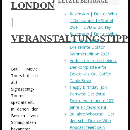
LETZTE BEITRÄGE
LONDON
Rezension | Doctor Who
|
– Die komplette Staffel
Zwei | DVD & Blu-ray
Rezension | Doctor Who
VERANSTALTUNGSTIPP
– Der komplette
Dreizehnte Doktor |
Sammleredition 2026
Vorbesteller entscheiden:
Der komplette elfte
Brit Movie
Doktor als XXL Coffee
Tours hat sich
Table Book
auf
Happy Birthday, Jon
Sightseeing-
Pertwee! Der dritte
Touren
Doktor wäre heute 107
spezialisiert,
Jahre alt geworden!
in denen der
20 Jahre Whocast | Der
Besuch von
deutsche Doctor Who
Schauplätzen
Podcast feiert sein
bekannter