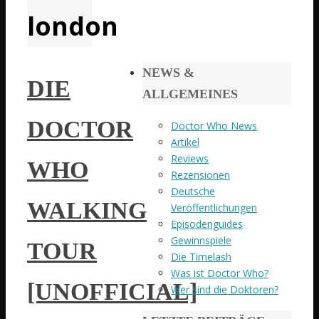
london
NEWS &
DIE
ALLGEMEINES
DOCTOR
Doctor Who News
Artikel
Reviews
WHO
Rezensionen
Deutsche
WALKING
Veröffentlichungen
Episodenguides
Gewinnspiele
TOUR
Die Timelash
Was ist Doctor Who?
[UNOFFICIAL]
Wer sind die Doktoren?