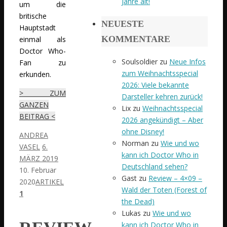
Jahre alt!
um die
britische
NEUESTE
Hauptstadt
KOMMENTARE
einmal als
Doctor Who-
Soulsoldier
zu
Neue Infos
Fan zu
zum Weihnachtsspecial
erkunden.
2026: Viele bekannte
> ZUM
Darsteller kehren zurück!
GANZEN
Lix
zu
Weihnachtsspecial
BEITRAG <
2026 angekündigt – Aber
ohne Disney!
ANDREA
Norman
zu
Wie und wo
VASEL
6.
kann ich Doctor Who in
MÄRZ 2019
Deutschland sehen?
10. Februar
Gast
zu
Review – 4×09 –
2020
ARTIKEL
Wald der Toten (Forest of
1
the Dead)
Lukas
zu
Wie und wo
kann ich Doctor Who in