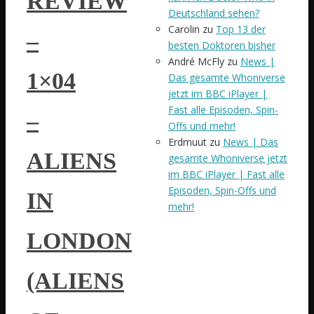
REVIEW
Deutschland sehen?
Carolin
zu
Top 13 der
–
besten Doktoren bisher
André McFly
zu
News |
1×04
Das gesamte Whoniverse
jetzt im BBC iPlayer |
Fast alle Episoden, Spin-
–
Offs und mehr!
Erdmuut
zu
News | Das
ALIENS
gesamte Whoniverse jetzt
im BBC iPlayer | Fast alle
Episoden, Spin-Offs und
IN
mehr!
LONDON
(ALIENS