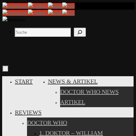
Zum
Inhalt
springen
Suchen
ZUM
START
NEWS & ARTIKEL
INHALT
DOCTOR WHO NEWS
SPRINGEN
ARTIKEL
REVIEWS
DOCTOR WHO
1. DOKTOR – WILLIAM