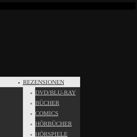
REZENSIONEN
DVD/BLU-RAY
BÜCHER
COMICS
HÖRBÜCHER
HÖRSPIELE