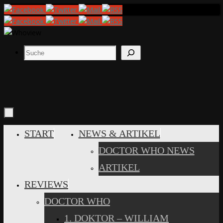
Zum
Inhalt
springen
Suchen
ZUM
START
NEWS & ARTIKEL
INHALT
DOCTOR WHO NEWS
SPRINGEN
ARTIKEL
REVIEWS
DOCTOR WHO
1. DOKTOR – WILLIAM