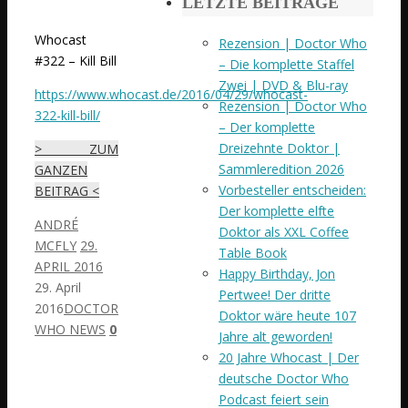
LETZTE BEITRÄGE
Whocast
Rezension | Doctor Who
#322 – Kill Bill
– Die komplette Staffel
Zwei | DVD & Blu-ray
https://www.whocast.de/2016/04/29/whocast-
Rezension | Doctor Who
322-kill-bill/
– Der komplette
Dreizehnte Doktor |
> ZUM
Sammleredition 2026
GANZEN
Vorbesteller entscheiden:
BEITRAG <
Der komplette elfte
ANDRÉ
Doktor als XXL Coffee
MCFLY
29.
Table Book
APRIL 2016
Happy Birthday, Jon
29. April
Pertwee! Der dritte
2016
DOCTOR
Doktor wäre heute 107
WHO NEWS
0
Jahre alt geworden!
20 Jahre Whocast | Der
deutsche Doctor Who
Podcast feiert sein