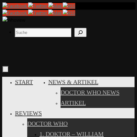
Zum
Inhalt
springen
Suchen
ZUM
START
NEWS & ARTIKEL
INHALT
DOCTOR WHO NEWS
SPRINGEN
ARTIKEL
REVIEWS
DOCTOR WHO
1. DOKTOR – WILLIAM