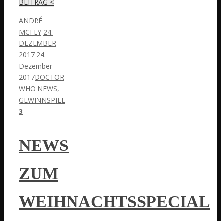
BEITRAG <
ANDRÉ
MCFLY
24.
DEZEMBER
2017
24.
Dezember
2017
DOCTOR
WHO NEWS
,
GEWINNSPIEL
3
NEWS
ZUM
WEIHNACHTSSPECIAL