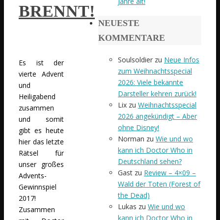
Jahre alt!
BRENNT!
NEUESTE
KOMMENTARE
Soulsoldier
zu
Neue Infos
Es ist der
zum Weihnachtsspecial
vierte Advent
2026: Viele bekannte
und
Darsteller kehren zurück!
Heiligabend
Lix
zu
Weihnachtsspecial
zusammen
2026 angekündigt – Aber
und somit
ohne Disney!
gibt es heute
Norman
zu
Wie und wo
hier das letzte
kann ich Doctor Who in
Rätsel für
Deutschland sehen?
unser großes
Gast
zu
Review – 4×09 –
Advents-
Wald der Toten (Forest of
Gewinnspiel
the Dead)
2017!
Lukas
zu
Wie und wo
Zusammen
kann ich Doctor Who in