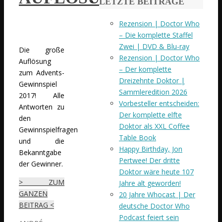
LETZTE BEITRÄGE
Rezension | Doctor Who
– Die komplette Staffel
Zwei | DVD & Blu-ray
Die große
Rezension | Doctor Who
Auflösung
– Der komplette
zum Advents-
Dreizehnte Doktor |
Gewinnspiel
Sammleredition 2026
2017! Alle
Vorbesteller entscheiden:
Antworten zu
Der komplette elfte
den
Doktor als XXL Coffee
Gewinnspielfragen
Table Book
und die
Happy Birthday, Jon
Bekanntgabe
Pertwee! Der dritte
der Gewinner.
Doktor wäre heute 107
> ZUM
Jahre alt geworden!
GANZEN
20 Jahre Whocast | Der
BEITRAG <
deutsche Doctor Who
Podcast feiert sein