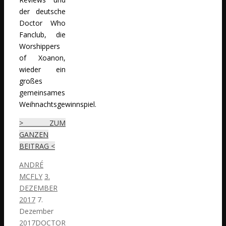
der deutsche
Doctor Who
Fanclub, die
Worshippers
of Xoanon​,
wieder ein
großes
gemeinsames
Weihnachtsgewinnspiel.
> ZUM
GANZEN
BEITRAG <
ANDRÉ
MCFLY
3.
DEZEMBER
2017
7.
Dezember
2017
DOCTOR