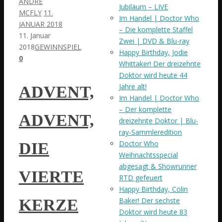
ANDRÉ
Jubiläum – LIVE
MCFLY
11.
Im Handel | Doctor Who
JANUAR 2018
– Die komplette Staffel
11. Januar
Zwei | DVD & Blu-ray
2018
GEWINNSPIEL
Happy Birthday, Jodie
0
Whittaker! Der dreizehnte
Doktor wird heute 44
Jahre alt!
ADVENT,
Im Handel | Doctor Who
– Der komplette
ADVENT,
dreizehnte Doktor | Blu-
ray-Sammleredition
Doctor Who
DIE
Weihnachtsspecial
abgesagt & Showrunner
VIERTE
RTD gefeuert
Happy Birthday, Colin
Baker! Der sechste
KERZE
Doktor wird heute 83