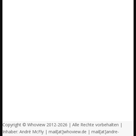
Copyright © Whoview 2012-2026 | Alle Rechte vorbehalten |
Inhaber: André McFly | mail[at]whoview.de | mail[at]andre-