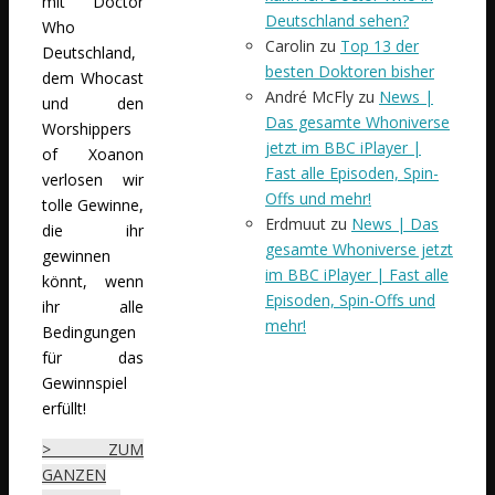
mit Doctor
Deutschland sehen?
Who
Carolin
zu
Top 13 der
Deutschland,
besten Doktoren bisher
dem Whocast
André McFly
zu
News |
und den
Das gesamte Whoniverse
Worshippers
jetzt im BBC iPlayer |
of Xoanon
Fast alle Episoden, Spin-
verlosen wir
Offs und mehr!
tolle Gewinne,
Erdmuut
zu
News | Das
die ihr
gesamte Whoniverse jetzt
gewinnen
im BBC iPlayer | Fast alle
könnt, wenn
Episoden, Spin-Offs und
ihr alle
mehr!
Bedingungen
für das
Gewinnspiel
erfüllt!
> ZUM
GANZEN