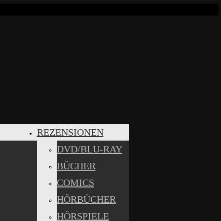
REZENSIONEN
DVD/BLU-RAY
BÜCHER
COMICS
HÖRBÜCHER
HÖRSPIELE